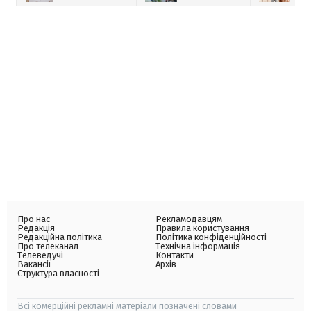
Про нас
Рекламодавцям
Редакція
Правила користування
Редакційна політика
Політика конфіденційності
Про телеканал
Технічна інформація
Телеведучі
Контакти
Вакансії
Архів
Структура власності
Всі комерційні рекламні матеріали позначені словами