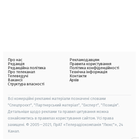
Про нас
Рекламодавцям
Редакція
Правила користування
Редакційна політика
Політика конфіденційності
Про телеканал
Технічна інформація
Телеведучі
Контакти
Вакансії
Архів
Структура власності
Всі комерційні рекламні матеріали позначені словами
"Спецпроєкт", "Партнерський матеріал", "Експерт", "Позиція".
Детальніше щодо реклами та правил цитування можна
ознайомитись в правилах користування сайтом. Усі права
захищені. © 2005—2021, ПрАТ «Телерадіокомпанія "Люкс"», 24
Канал.