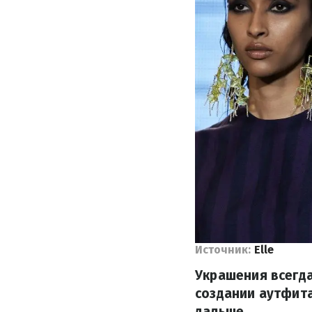
Источник:
Elle
Украшения всегд
создании аутфита
дальше.