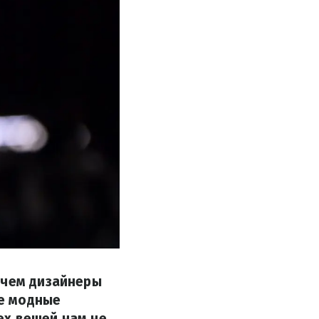
очем дизайнеры
е модные
ех вещей нам не