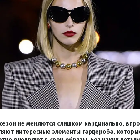
 сезон не меняются слишком кардинально, впр
ляют интересные элементы гардероба, которы
но внедряют в свои образы. Без каких четыр