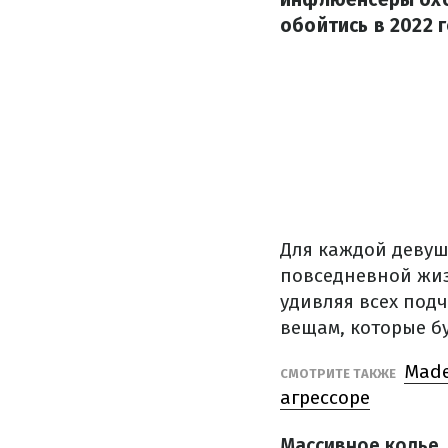
обойтись в 2022 г
Для каждой деву
повседневной жиз
удивляя всех подч
вещам, которые бу
Made
СМОТРИТЕ ТАКЖЕ
агрессоре
Массивное колье