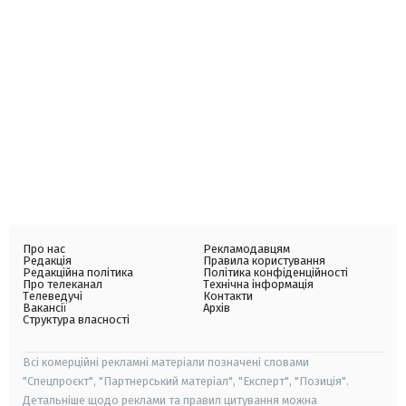
Про нас
Рекламодавцям
Редакція
Правила користування
Редакційна політика
Політика конфіденційності
Про телеканал
Технічна інформація
Телеведучі
Контакти
Вакансії
Архів
Структура власності
Всі комерційні рекламні матеріали позначені словами
"Спецпроєкт", "Партнерський матеріал", "Експерт", "Позиція".
Детальніше щодо реклами та правил цитування можна