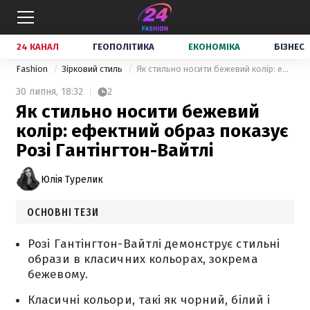
24 КАНАЛ
ГЕОПОЛІТИКА
ЕКОНОМІКА
БІЗНЕС
Fashion
Зірковий стиль
Як стильно носити бежевий колір: ефектний образ показує Розі Гантінгтон-Вайтлі
30 липня,
18:32
2
Як стильно носити бежевий
колір: ефектний образ показує
Розі Гантінгтон-Вайтлі
Юлія Турелик
ОСНОВНІ ТЕЗИ
Розі Гантінгтон-Вайтлі демонструє стильні
образи в класичних кольорах, зокрема
бежевому.
Класичні кольори, такі як чорний, білий і