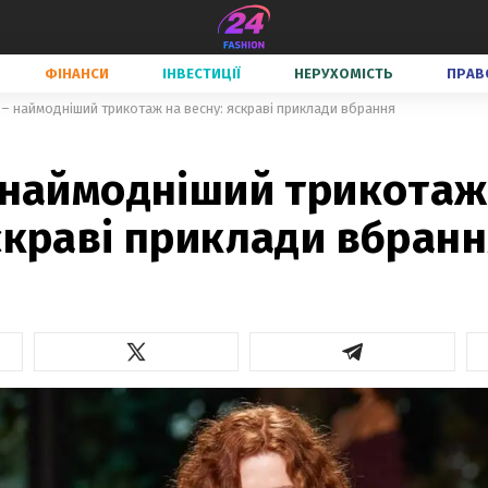
ФІНАНСИ
ІНВЕСТИЦІЇ
НЕРУХОМІСТЬ
ПРАВ
 – наймодніший трикотаж на весну: яскраві приклади вбрання
 наймодніший трикотаж
скраві приклади вбран