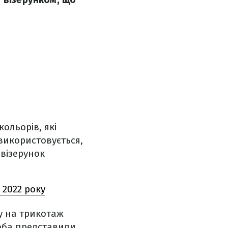
кольорів, які
 використовується,
візерунок
 2022 року
у на трикотаж
роба представили