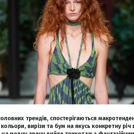
головних трендів, спостерігаються макротенден
кольори, вирізи та бум на якусь конкретну річ 
у на модну арену вийде трикотаж з фантазійним