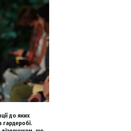
ції до яких
в гардеробі.
 візерунком, що