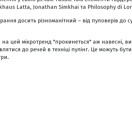
khaus Latta, Jonathan Simkhai та Philosophy di Lor
ання досить різноманітний – від пуловерів до с
 на цей мікротренд "прокинеться" аж навесні, в
лятися до речей в техніці пулінг. Це можуть бут
три.