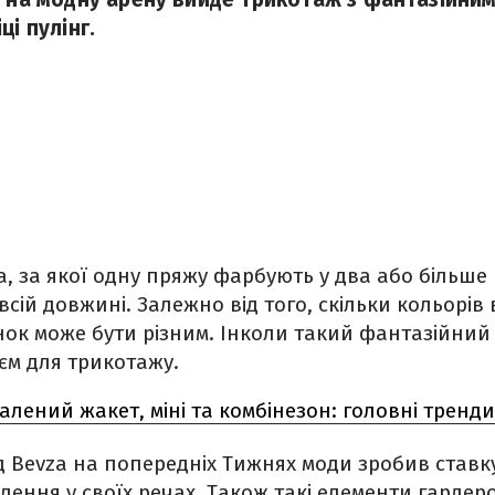
ці пулінг.
а, за якої одну пряжу фарбують у два або більше 
сій довжині. Залежно від того, скільки кольорів
ок може бути різним. Інколи такий фантазійний 
єм для трикотажу.
алений жакет, міні та комбінезон: головні тренди
 Bevza на попередніх Тижнях моди зробив ставк
лення у своїх речах. Також такі елементи гарде