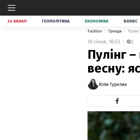
24 КАНАЛ
ГЕОПОЛІТИКА
ЕКОНОМІКА
БІЗНЕС
Fashion
Тренди
Пулінг
10 січня,
16:53
2
Пулінг –
весну: я
Юлія Турелик