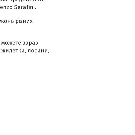
enzo Serafini.
уконь різних
и можете зараз
и жилетки, лосини,