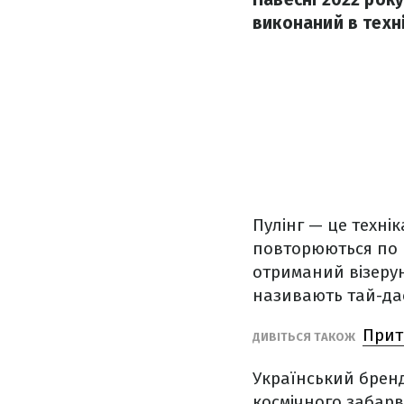
виконаний в техні
Пулінг — це технік
повторюються по в
отриманий візерун
називають тай-да
Прит
ДИВІТЬСЯ ТАКОЖ
Український бренд
космічного забарв