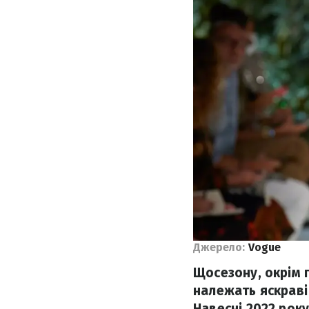
Джерело:
Vogue
Щосезону, окрім 
належать яскраві 
Навесні 2022 рок