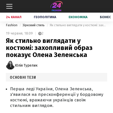
24 КАНАЛ
ГЕОПОЛІТИКА
ЕКОНОМІКА
БІЗНЕС
Fashion
Зірковий стиль
Як стильно виглядати у костюмі: захопливий образ показує Олена Зеленська
19 червня,
18:09
2
Як стильно виглядати у
костюмі: захопливий образ
показує Олена Зеленська
Юлія Турелик
ОСНОВНІ ТЕЗИ
Перша леді України, Олена Зеленська,
з'явилася на пресконференції у бордовому
костюмі, вражаючи українців своїм
стильним виглядом.