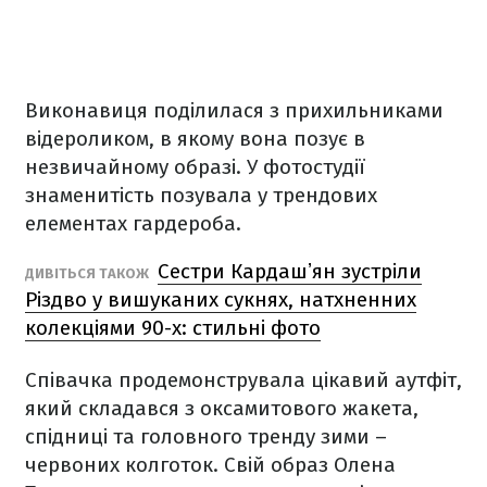
Виконавиця поділилася з прихильниками
відероликом, в якому вона позує в
незвичайному образі. У фотостудії
знаменитість позувала у трендових
елементах гардероба.
Сестри Кардашʼян зустріли
ДИВІТЬСЯ ТАКОЖ
Різдво у вишуканих сукнях, натхненних
колекціями 90-х: стильні фото
Співачка продемонструвала цікавий аутфіт,
який складався з оксамитового жакета,
спідниці та головного тренду зими –
червоних колготок. Свій образ Олена