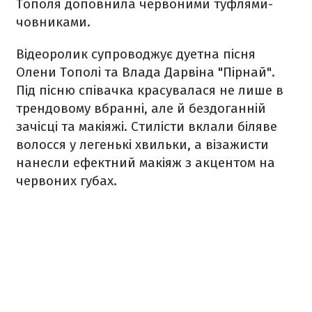
Тополя доповнила червоними туфлями-
човниками.
Відеоролик супроводжує дуетна пісня
Олени Тополі та Влада Дарвіна "Пірнай".
Під пісню співачка красувалася не лише в
трендовому вбранні, але й бездоганній
зачісці та макіяжі. Стилісти вклали біляве
волосся у легенькі хвильки, а візажисти
нанесли ефектний макіяж з акцентом на
червоних губах.