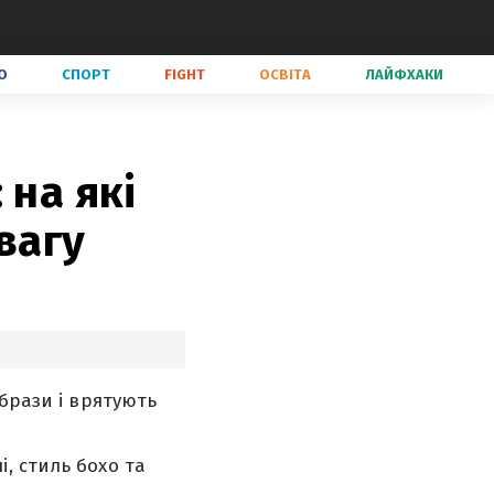
О
СПОРТ
FIGHT
ОСВІТА
ЛАЙФХАКИ
 на які
вагу
брази і врятують
, стиль бохо та