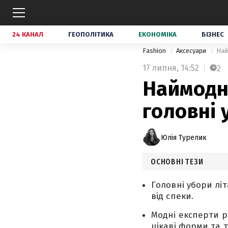
24 КАНАЛ
ГЕОПОЛІТИКА
ЕКОНОМІКА
БІЗНЕС
Fashion
Аксесуари
Най
17 липня,
14:52
2
Наймодні
головні 
Юлія Турелик
ОСНОВНІ ТЕЗИ
Головні убори лі
від спеки.
Модні експерти р
цікаві форми та т