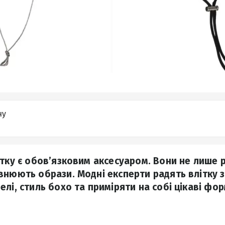
ну
ітку є обов’язковим аксесуаром. Вони не лише р
внюють образи. Модні експерти радять влітку з
лі, стиль бохо та приміряти на собі цікаві фор