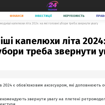
ФІНАНСИ
ІНВЕСТИЦІЇ
НЕРУХОМІСТЬ
ПРАВ
модніші капелюхи літа 2024: на які головні убори треба звернути увагу
ші капелюхи літа 2024:
убори треба звернути у
та 2024 є обов’язковим аксесуаром, які доповнюють о
екомендують звернути увагу на плетені ретромоделі
екстури.