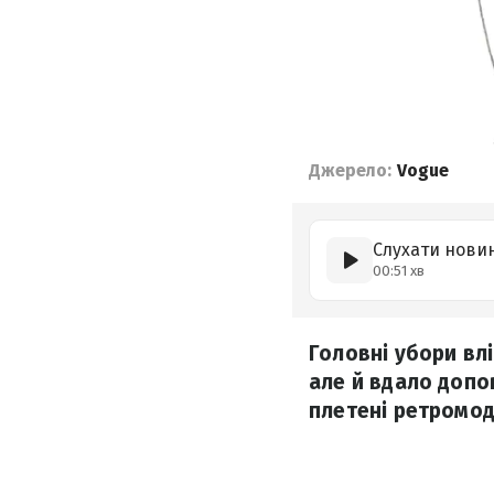
Джерело:
Vogue
Слухати нови
00:51 хв
Головні убори вл
але й вдало допо
плетені ретромоде