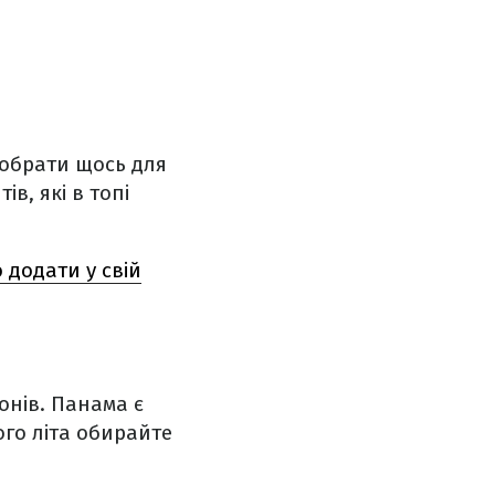
 обрати щось для
в, які в топі
 додати у свій
онів. Панама є
го літа обирайте