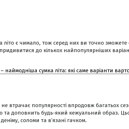
а літо є чимало, тож серед них ви точно зможете
придивитися до кількох найпопулярніших варіанті
 – наймодніша сумка літа: які саме варіанти варто
 не втрачає популярності впродовж багатьох сез
ю та доповнить будь-який кежуальний образ. Цьо
деніму, соломи та в’язані гачком.