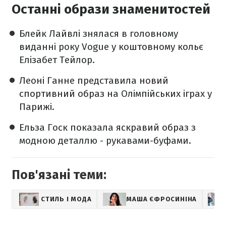
Останні образи знаменитостей
Блейк Лайвлі знялася в головному
виданні року Vogue
у коштовному кольє
Елізабет Тейлор.
Леоні Ганне представила
новий
спортивний образ
на Олімпійських іграх у
Парижі.
Ельза Госк показала
яскравий образ
з
модною деталлю - рукавами-буфами.
Пов'язані теми:
СТИЛЬ І МОДА
МАША ЄФРОСИНІНА