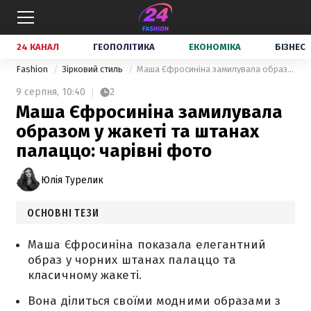
24 КАНАЛ
ГЕОПОЛІТИКА
ЕКОНОМІКА
БІЗНЕС
Fashion
Зірковий стиль
Маша Єфросиніна замилувала образом у жакеті та штанах палаццо: чарівні фото
9 серпня,
10:40
2
Маша Єфросиніна замилувала
образом у жакеті та штанах
палаццо: чарівні фото
Юлія Турелик
ОСНОВНІ ТЕЗИ
Маша Єфросиніна показала елегантний
образ у чорних штанах палаццо та
класичному жакеті.
Вона ділиться своїми модними образами з