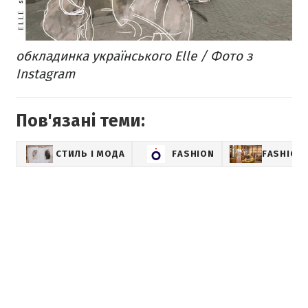
обкладинка українського Elle / Фото з
Instagram
Пов'язані теми:
СТИЛЬ І МОДА
FASHION
FASHION-