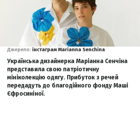
Джерело:
інстаграм Marianna Senchina
Українська дизайнерка Маріанна Сенчіна
представила свою патріотичну
мініколекцію одягу. Прибуток з речей
передадуть до благодійного фонду Маші
Єфросиніної.