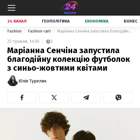
24 КАНАЛ
ГЕОПОЛІТИКА
ЕКОНОМІКА
БІЗНЕС
Fashion
Fashion-світ
Маріанна Сенчіна запустила благодійну колекцію футболок з синьо-жовтими квітами
23 травня,
14:55
3
Маріанна Сенчіна запустила
благодійну колекцію футболок
з синьо-жовтими квітами
Юлія Турелик