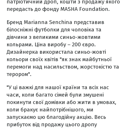
патріотичний дроп, кошти з продажу якого
передасть до фонду MASHA Foundation.
Бренд Marianna Senchina представив
білосніжні футболки для чоловіка та
дівчини з великими синьо-жовтими
кольрами. Ціна виробу – 200 євро.
Дизайнерка використала синьо-жовті
кольори своїх квітів "як знак майбутньої
перемоги над насильством, жорстокістю та
терором".
"У ці важкі для нашої країни та всіх нас
часи, коли багато сімей були змушені
покинути свої домівки або жити в умовах,
коли бракує найпотрібнішого, ми
запускаємо цю благодійну акцію. Весь
прибуток від продажу цього дропу