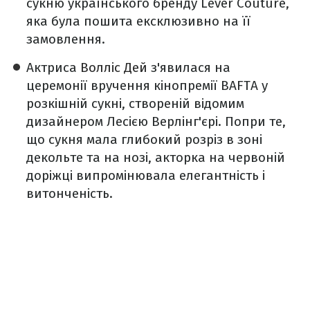
сукню українського бренду Lever Couture,
яка була пошита ексклюзивно на її
замовлення.
Актриса
Волліс Дей
з'явилася на
церемонії вручення кінопремії BAFTA у
розкішній сукні, створеній відомим
дизайнером Лесією Верлінг'єрі. Попри те,
що сукня мала глибокий розріз в зоні
декольте та на нозі, акторка на червоній
доріжці випромінювала елегантність і
витонченість.