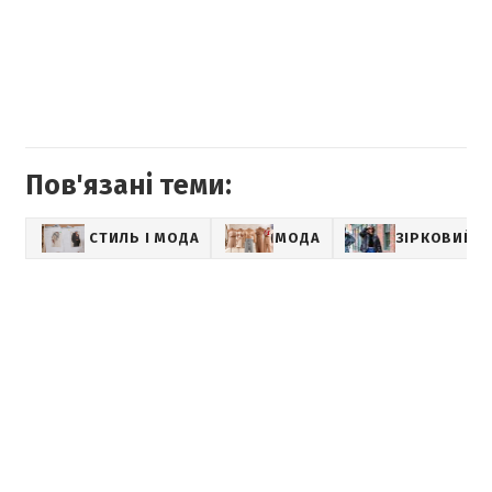
Пов'язані теми:
СТИЛЬ І МОДА
МОДА
ЗІРКОВИЙ С