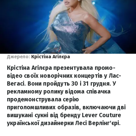
Джерело:
Крістіна Агілєра
Крістіна Агілєра презентувала промо-
відео своїх новорічних концертів у Лас-
Вегасі. Вони пройдуть 30 і 31 грудня. У
рекламному ролику відома співачка
продемонструвала серію
приголомшливих образів, включаючи дві
вишукані сукні від бренду Lever Couture
української дизайнерки Лесі Верлінг'єрі.