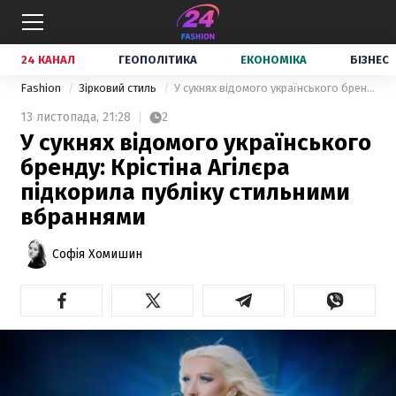
24 КАНАЛ
ГЕОПОЛІТИКА
ЕКОНОМІКА
БІЗНЕС
Fashion
Зірковий стиль
У сукнях відомого українського бренду: Крістіна Агілєра підкорила публіку стильними вбраннями
13 листопада,
21:28
2
У сукнях відомого українського
бренду: Крістіна Агілєра
підкорила публіку стильними
вбраннями
Софія Хомишин