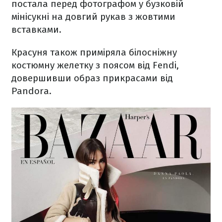
постала перед фотографом у бузковій
мінісукні на довгий рукав з жовтими
вставками.
Красуня також приміряла білосніжну
костюмну желетку з поясом від Fendi,
довершивши образ прикрасами від
Pandora.