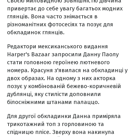
Своєю миловидною зовнішністю дівчина
привертає до себе увагу багатьох модних
глянців. Вона часто знімається в
різноманітних фотосесіях та позує для
обкладинок глянців.
Редактори мексиканського видання
Harper's Bazaar запросили Данну Паолу
стати головною героїнею лютневого
номера. Красуня з'явилася на обкладинці у
двох образах. На одному з них акторка
позує у комбінованій бежево-коричневій
дублянці, яку стилісти доповнили
білосніжними штанами палаццо.
Для другої обкладинки Данна приміряла
трикотажний топ з горловиною та
спідницю плісе. Зверху вона накинула