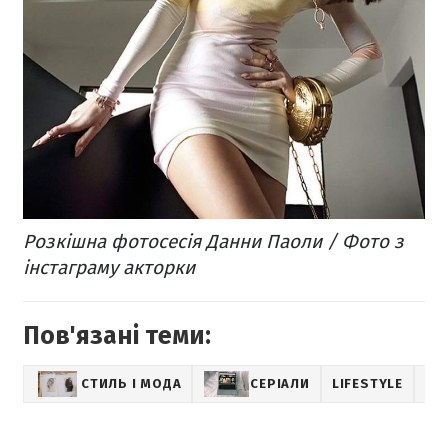
Розкішна фотосесія Данни Паоли / Фото з
інстаграму акторки
Пов'язані теми:
СТИЛЬ І МОДА
СЕРІАЛИ
LIFESTYLE