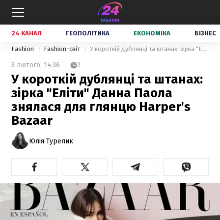
24 КАНАЛ
ГЕОПОЛІТИКА
ЕКОНОМІКА
БІЗНЕС
Fashion
Fashion-світ
У короткій дублянці та штанах: зірка "Еліти" Данна Паола знялася для глянцю Harper's Bazaar
3 лютого,
14:36
2
У короткій дублянці та штанах:
зірка "Еліти" Данна Паола
знялася для глянцю Harper's
Bazaar
Юлія Турелик