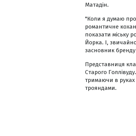
Матадін.
"Коли я думаю про
романтичне кохання
показати міську р
Йорка. І, звичайно
засновник бренду
Представниця клан
Старого Голлівуду.
тримаючи в руках 
трояндами.