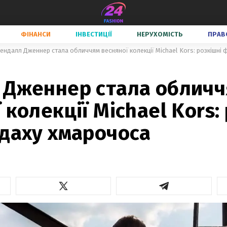
ФІНАНСИ
ІНВЕСТИЦІЇ
НЕРУХОМІСТЬ
ПРАВ
ендалл Дженнер стала обличчям весняної колекції Michael Kors: розкішні 
 Дженнер стала облич
 колекції Michael Kors:
 даху хмарочоса