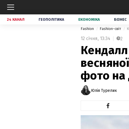
24 КАНАЛ
ГЕОПОЛІТИКА
ЕКОНОМІКА
БІЗНЕС
Fashion
Fashion-світ
К
12 січня,
13:34
2
Кендалл
весняної
фото на
Юлія Турелик