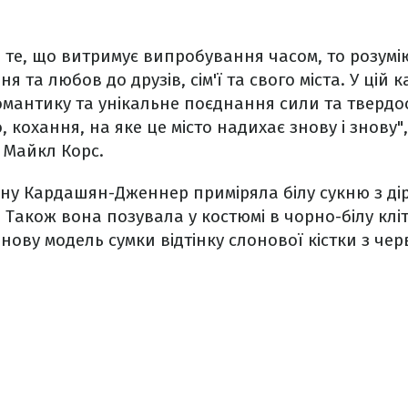
 те, що витримує випробування часом, то розумі
 та любов до друзів, сім'ї та свого міста. У цій к
омантику та унікальне поєднання сили та твердо
, кохання, на яке це місто надихає знову і знову"
 Майкл Корс.
у Кардашян-Дженнер приміряла білу сукню з дір
 Також вона позувала у костюмі в чорно-білу кліт
нову модель сумки відтінку слонової кістки з че