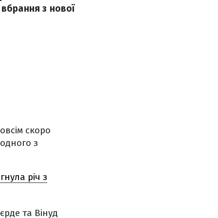
 вбрання з нової
овсім скоро
 одного з
гнула річ з
єрде та Вінуд