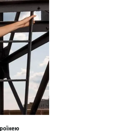
ероїнею