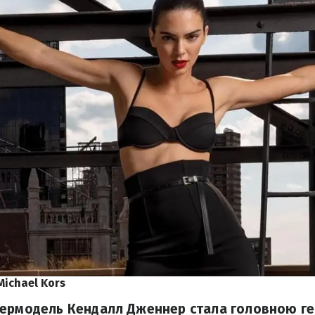
Michael Kors
пермодель Кендалл Дженнер стала головною г