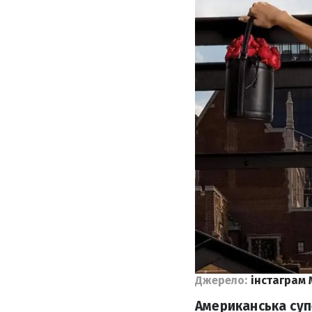
Джерело:
інстаграм 
Американська су