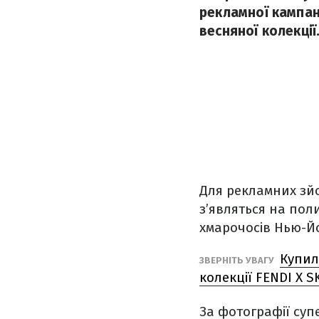
рекламної кампан
весняної колекції
Для рекламних зйо
з’являться на пол
хмарочосів Нью-Йо
Купил
ЗВЕРНІТЬ УВАГУ
колекції FENDI X S
За фотографії суп