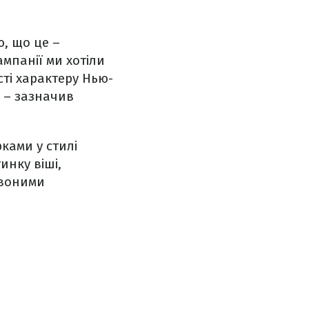
ю, що це –
ампанії ми хотіли
сті характеру Нью-
, – зазначив
ками у стилі
инку віші,
рвоними