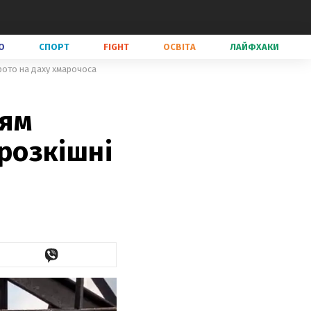
О
СПОРТ
FIGHT
ОСВІТА
ЛАЙФХАКИ
фото на даху хмарочоса
чям
 розкішні