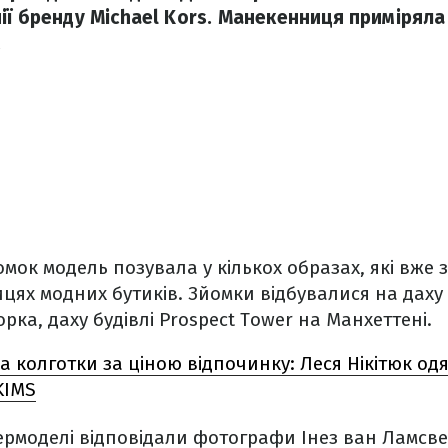
ії бренду Michael Kors. Манекенниця приміряла
.
мок модель позувала у кількох образах, які вже з
ицях модних бутиків. Зйомки відбувалися на даху
рка, даху будівлі Prospect Tower на Манхеттені.
а колготки за ціною відпочинку: Леся Нікітюк одя
KIMS
ермоделі відповідали фотографи Інез ван Ламсве