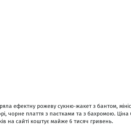
яла ефектну рожеву сукню-жакет з бантом, міні
рі, чорне плаття з паєтками та з бахромою. Ціна 
ків на сайті коштує майже 6 тисяч гривень.