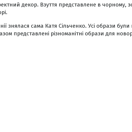
ефектний декор. Взуття представлене в чорному, з
рі.
нії знялася сама Катя Сільченко. Усі образи були
разом представлені різноманітні образи для новор