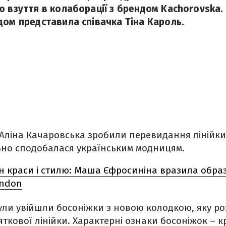
ю взуття в колаборації з брендом Kachorovska.
дом представила співачка Тіна Кароль.
 Аліна Качаровська зробили перевидання лінійки 
но сподобалася українським модницям.
н краси і стилю: Маша Єфросиніна вразила обра
andon
ули увійшли босоніжки з новою колодкою, яку р
яткової лінійки. Характерні ознаки босоніжок – к