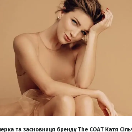
нерка та засновниця бренду The COAT Катя Сіл