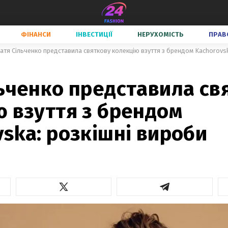
ФІНАНСИ
ІНВЕСТИЦІЇ
НЕРУХОМІСТЬ
ПРАВ
атя Сільченко представила святкову колекцію взуття з брендом Kachorovsk
ьченко представила св
ю взуття з брендом
ska: розкішні вироби