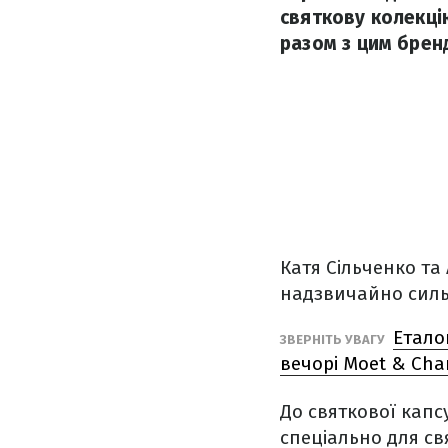
святкову колекці
разом з цим брен
Катя Сільченко та
надзвичайно силь
Етало
ЗВЕРНІТЬ УВАГУ
вечорі Moet & Ch
До святкової капс
спеціально для св