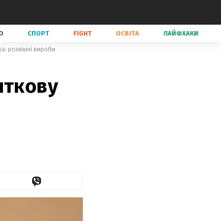
О
СПОРТ
FIGHT
ОСВІТА
ЛАЙФХАКИ
a: розкішні вироби
яткову