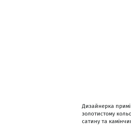
Дизайнерка примір
золотистому кольо
сатину та камінчи