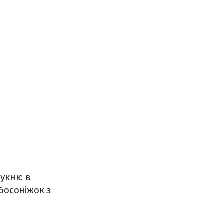
сукню в
босоніжок з