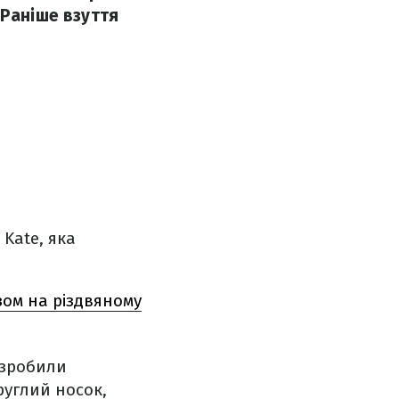
 Раніше взуття
Kate, яка
зом на різдвяному
озробили
руглий носок,