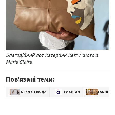
Благодійний лот Катерини Квіт / Фото з
Marie Claire
Пов'язані теми:
СТИЛЬ І МОДА
FASHION
FASHION-