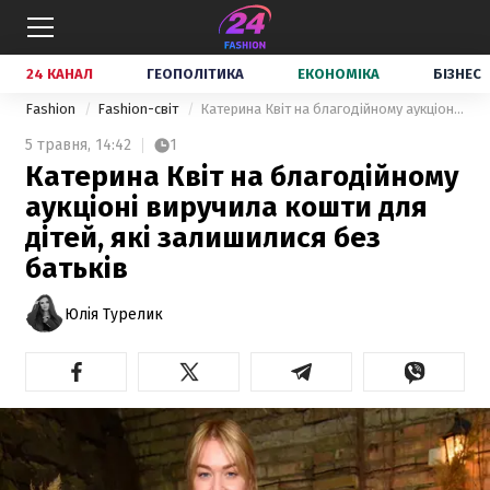
24 КАНАЛ
ГЕОПОЛІТИКА
ЕКОНОМІКА
БІЗНЕС
Fashion
Fashion-світ
Катерина Квіт на благодійному аукціоні виручила кошти для дітей, які залишилися без батьків
5 травня,
14:42
1
Катерина Квіт на благодійному
аукціоні виручила кошти для
дітей, які залишилися без
батьків
Юлія Турелик