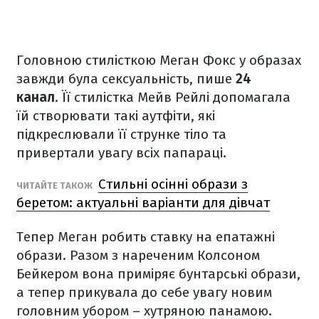
Головною стилісткою Меган Фокс у образах
завжди була сексуальність, пише
24
канал
. Її стилістка Мейв Рейлі допомагала
їй створювати такі аутфіти, які
підкреслювали її струнке тіло та
привертали увагу всіх папараці.
Стильні осінні образи з
ЧИТАЙТЕ ТАКОЖ
беретом: актуальні варіанти для дівчат
Тепер Меган робить ставку на епатажні
образи. Разом з нареченим Колсоном
Бейкером вона приміряє бунтарські образи,
а тепер прикувала до себе увагу новим
головним убором – хутряною панамою.