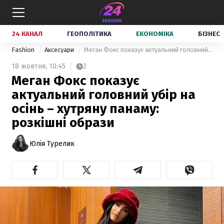
24 КАНАЛ
ГЕОПОЛІТИКА
ЕКОНОМІКА
БІЗНЕС
Fashion
Аксесуари
Меган Фокс показує актуальний головний убір на осінь – хутряну панаму: розкішні образи
18 жовтня,
10:45
2
Меган Фокс показує
актуальний головний убір на
осінь – хутряну панаму:
розкішні образи
Юлія Турелик