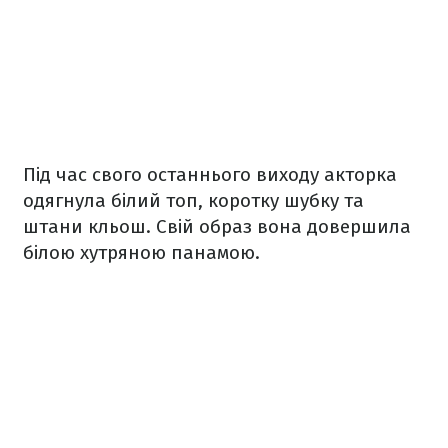
Під час свого останнього виходу акторка
одягнула білий топ, коротку шубку та
штани кльош. Свій образ вона довершила
білою хутряною панамою.