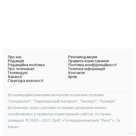
Про нас
Рекламодавцям
Редакція
Правила користування
Редакційна політика
Політика конфіденційності
Про телеканал
Технічна інформація
Телеведучі
Контакти
Вакансії
Архів
Структура власності
Всі комерційні рекламні матеріали позначені словами
"Спецпроєкт", "Партнерський матеріал", "Експерт", "Позиція".
Детальніше щодо реклами та правил цитування можна
ознайомитись в правилах користування сайтом. Усі права
захищені. © 2005—2021, ПрАТ «Телерадіокомпанія "Люкс"», 24
Канал.