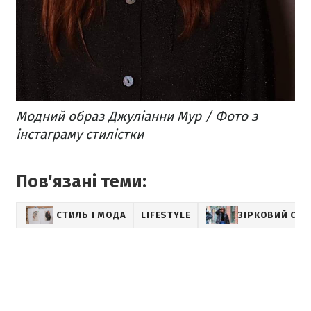
Модний образ Джуліанни Мур / Фото з
інстаграму стилістки
Пов'язані теми:
СТИЛЬ І МОДА
LIFESTYLE
ЗІРКОВИЙ СТИ