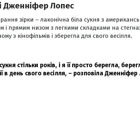
ні Дженніфер Лопес
рання зірки – лаконічна біла сукня з американ
 і прямим низом з легкими складками на стегнах
ому з кінофільмів і зберегла для свого весілля.
укня стільки років, і я її просто берегла, берегл
її в день свого весілля,
– розповіла Дженніфер