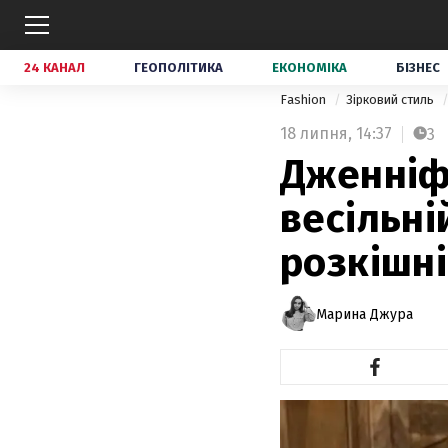
24 КАНАЛ
ГЕОПОЛІТИКА
ЕКОНОМІКА
БІЗНЕС
Fashion
Зірковий стиль
18 липня,
14:37
3
Дженніф
весільній
розкішні
Марина Джура