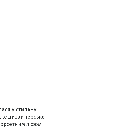
лася у стильну
вже дизайнерське
корсетним ліфом