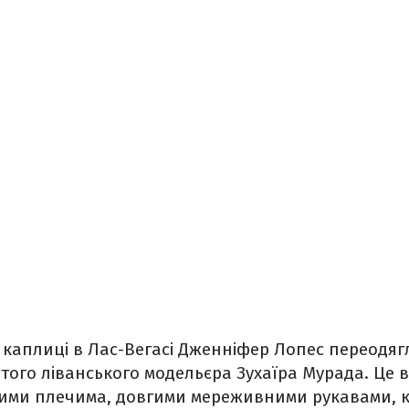
й каплиці в Лас-Вегасі Дженніфер Лопес переодяг
того ліванського модельєра Зухаїра Мурада. Це 
тими плечима, довгими мереживними рукавами, 