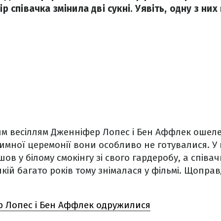
ір співачка змінила дві сукні. Уявіть, одну з них
м весіллям Дженніфер Лопес і Бен Аффлек ошеле
нтимної церемонії вони особливо не готувалися. У
ов у білому смокінгу зі свого гардеробу, а співа
якій багато років тому знімалася у фільмі. Щоправ
 Лопес і Бен Аффлек одружилися