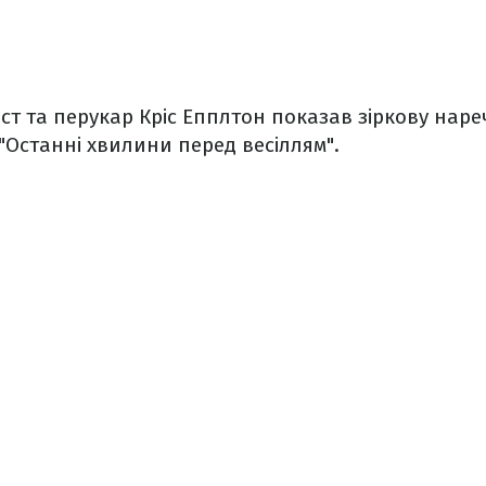
ст та перукар Кріс Епплтон показав зіркову наре
: "Останні хвилини перед весіллям".