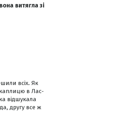
 вона витягла зі
шили всіх. Як
 каплицю в Лас-
чка відшукала
да, другу все ж