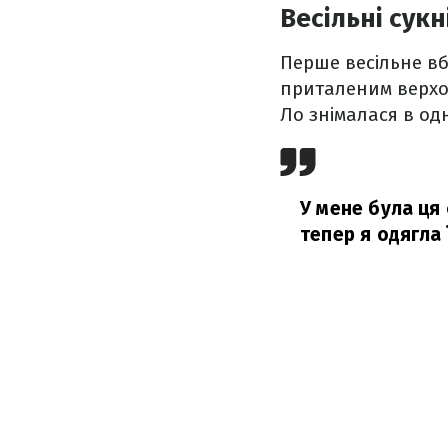
Весільні сук
Перше весільне вб
приталеним верхом
Ло знімалася в одн
У мене була ця с
тепер я одягла 