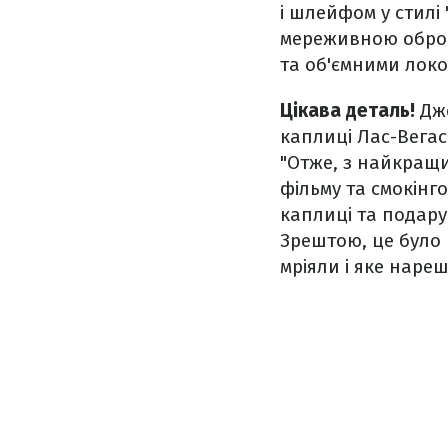
і шлейфом у стилі
мереживною оброб
та об'ємними лок
Цікава деталь!
Дже
каплиці Лас-Вегас
"Отже, з найкращим
фільму та смокінг
каплиці та подару
Зрештою, це було 
мріяли і яке наре