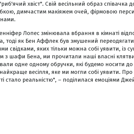
 "риб'ячий хвіст". Свій весільний образ співачка
кою, димчастим макіяжем очей, фірмовою пер
онами.
нніфер Лопес змінювала вбрання в кімнаті відп
а, тоді як Бен Аффлек був змушений переодягати
и свідками, яких тільки можна собі уявити, із су
ом з шафи Бена, ми прочитали наші власні клятви
вали одне одному обручки, які будемо носити до 
найкраще весілля, яке ми могли собі уявити. Про
шті стало реальністю", – поділилася емоціями Дже