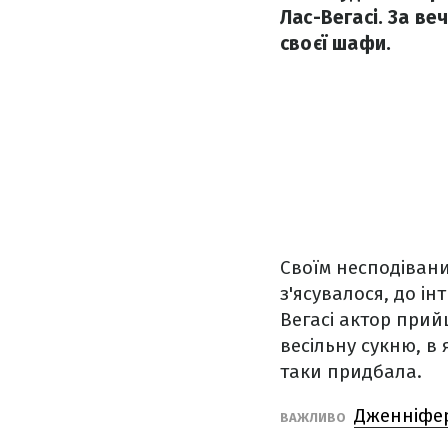
Лас-Вегасі. За веч
своєї шафи.
Своїм несподівани
з'ясувалося, до і
Вегасі актор прийш
весільну сукню, в 
таки придбала.
Дженніфер
ВАЖЛИВО