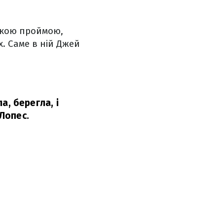
ською проймою,
. Саме в ній Джей
а, берегла, і
 Лопес.