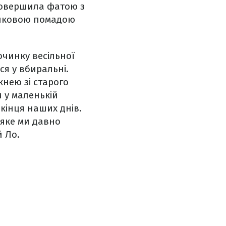
 довершила фатою з
сиковою помадою
очинку весільної
ся у вбиральні.
кнею зі старого
 у маленькій
кінця наших днів.
 яке ми давно
й Ло.