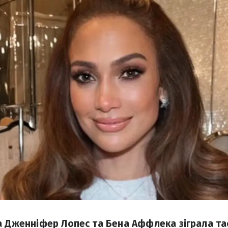
а Дженніфер Лопес та Бена Аффлека зіграла та