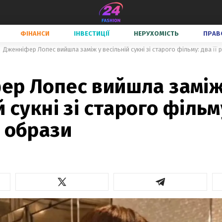
ФІНАНСИ
ІНВЕСТИЦІЇ
НЕРУХОМІСТЬ
ПРАВ
Дженніфер Лопес вийшла заміж у весільній сукні зі старого фільму: два її 
ер Лопес вийшла заміж
 сукні зі старого фільму
 образи