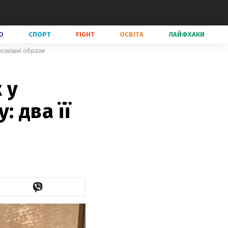
О
СПОРТ
FIGHT
ОСВІТА
ЛАЙФХАКИ
розкішні образи
 у
: два її