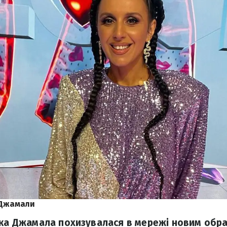
 Джамали
чка Джамала похизувалася в мережі новим обр