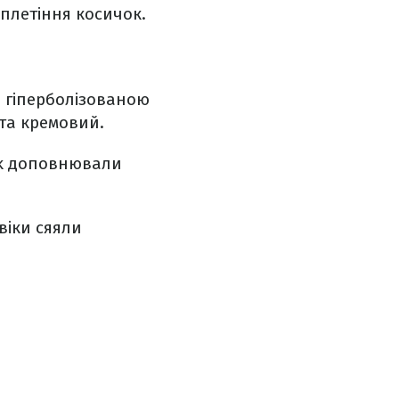
 плетіння косичок.
з гіперболізованою
та кремовий.
ook доповнювали
віки сяяли