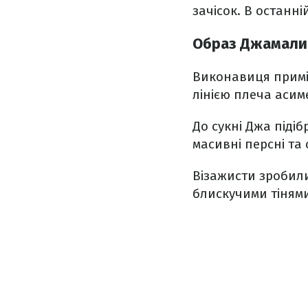
зачісок. В останн
Образ Джамали
Виконавиця примір
лінією плеча асим
До сукні Джа підіб
масивні персні та 
Візажисти зробили
блискучими тінями