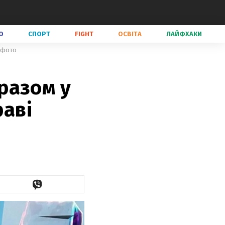
О
СПОРТ
FIGHT
ОСВІТА
ЛАЙФХАКИ
і фото
разом у
раві