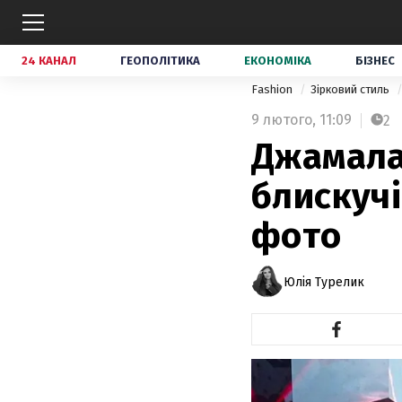
24 КАНАЛ
ГЕОПОЛІТИКА
ЕКОНОМІКА
БІЗНЕС
Fashion
Зірковий стиль
9 лютого,
11:09
2
Джамала
блискучі
фото
Юлія Турелик