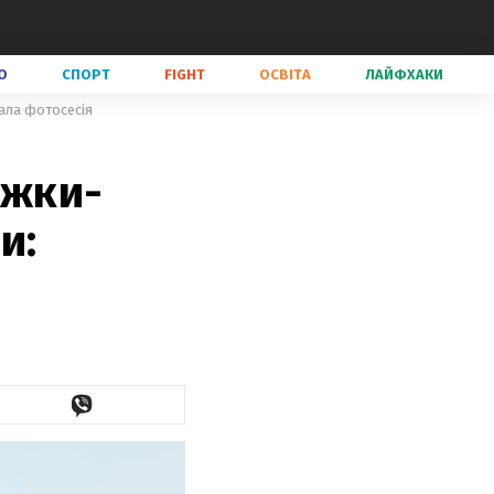
О
СПОРТ
FIGHT
ОСВІТА
ЛАЙФХАКИ
вала фотосесія
іжки-
и: