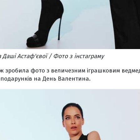
 Даші Астаф'євої / Фото з інстаграму
ож зробила фото з величезним іграшковим ведмед
подарунків на День Валентина.