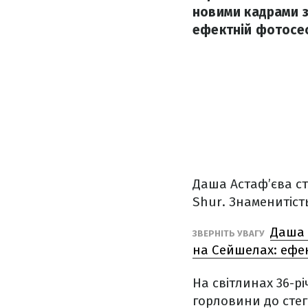
новими кадрами з
ефектній фотосесі
Даша Астаф’єва с
Shur. Знаменитіст
Даша 
ЗВЕРНІТЬ УВАГУ
на Сейшелах: ефе
На світлинах 36-рі
горловини до стег