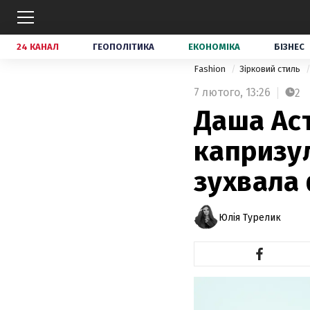
24 КАНАЛ
ГЕОПОЛІТИКА
ЕКОНОМІКА
БІЗНЕС
Fashion
Зірковий стиль
7 лютого,
13:26
2
Даша Аст
капризул
зухвала
Юлія Турелик