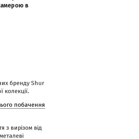
 камерою в
них бренду Shur
 колекції.
нього побачення
я з вирізом від
 металеві