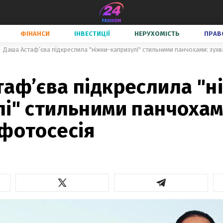
ФІНАНСИ
ІНВЕСТИЦІЇ
НЕРУХОМІСТЬ
ПРАВ
Даша Астаф’єва підкреслила "ніжки-капризулі" стильними панчохами: зух
аф’єва підкреслила "н
і" стильними панчохам
 фотосесія