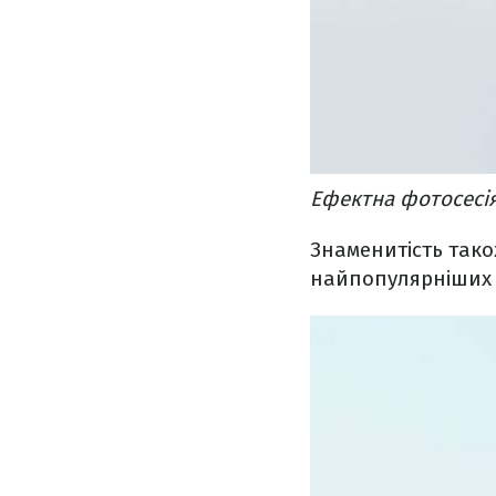
Ефектна фотосесія
Знаменитість так
найпопулярніших 