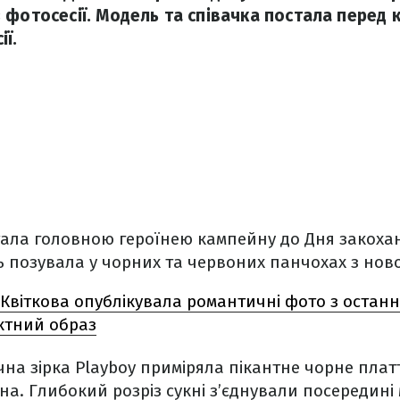
 фотосесії. Модель та співачка постала перед
ї.
тала головною героїнею кампейну до Дня закоха
ь позувала у чорних та червоних панчохах з нової
Квіткова опублікувала романтичні фото з остан
ктний образ
чна зірка Playboy приміряла пікантне чорне платт
на. Глибокий розріз сукні з’єднували посередині