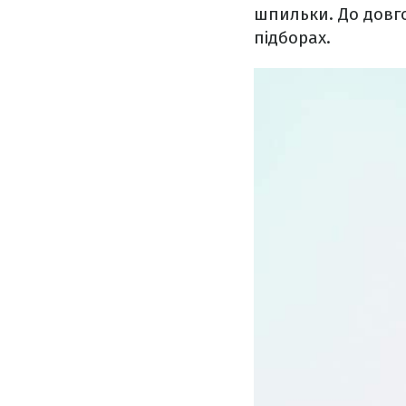
шпильки. До довг
підборах.