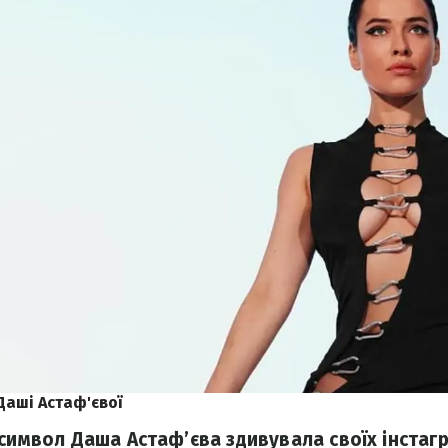
Даші Астаф'євої
-символ Даша Астаф’єва здивувала своїх інстаг