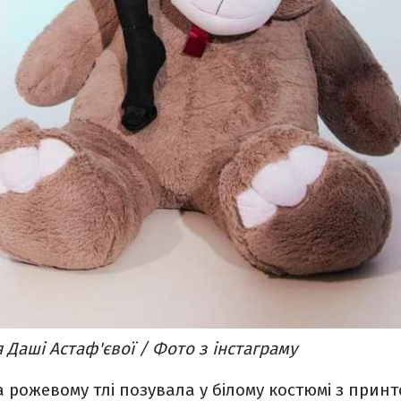
 Даші Астаф'євої / Фото з інстаграму
 рожевому тлі позувала у білому костюмі з прин