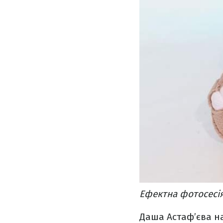
Ефектна фотосесія
Даша Астаф’єва на