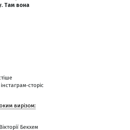
у. Там вона
стіше
інстаграм-сторіс
оким вирізом:
Вікторії Бекхем