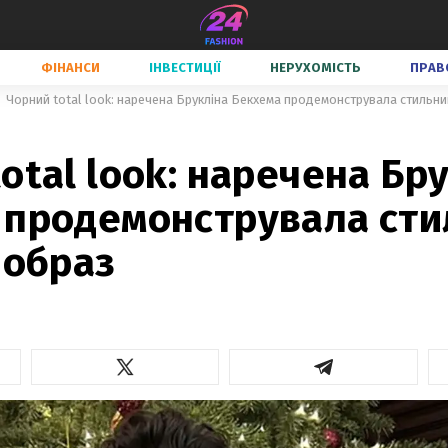
ФІНАНСИ
ІНВЕСТИЦІЇ
НЕРУХОМІСТЬ
ПРАВ
Чорний total look: наречена Брукліна Бекхема продемонструвала стильни
otal look: наречена Бр
 продемонструвала сти
 образ