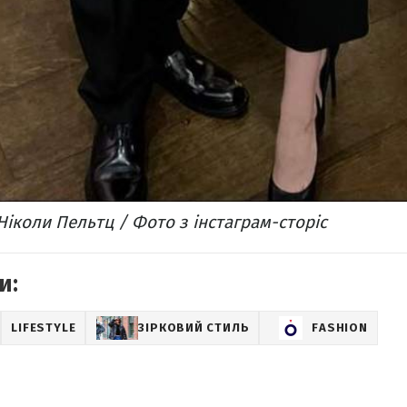
іколи Пельтц / Фото з інстаграм-сторіс
и:
LIFESTYLE
ЗІРКОВИЙ СТИЛЬ
FASHION