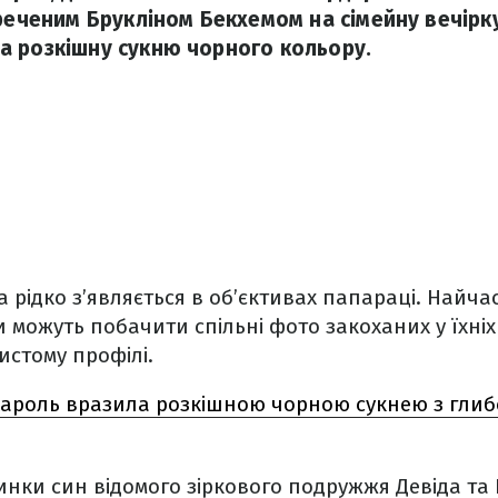
ареченим Брукліном Бекхемом на сімейну вечірк
 розкішну сукню чорного кольору.
 рідко з’являється в об’єктивах папараці. Найча
можуть побачити спільні фото закоханих у їхніх 
истому профілі.
Кароль вразила розкішною чорною сукнею з глиб
линки син відомого зіркового подружжя Девіда та 