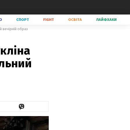
О
СПОРТ
FIGHT
ОСВІТА
ЛАЙФХАКИ
й вечірній образ
укліна
льний