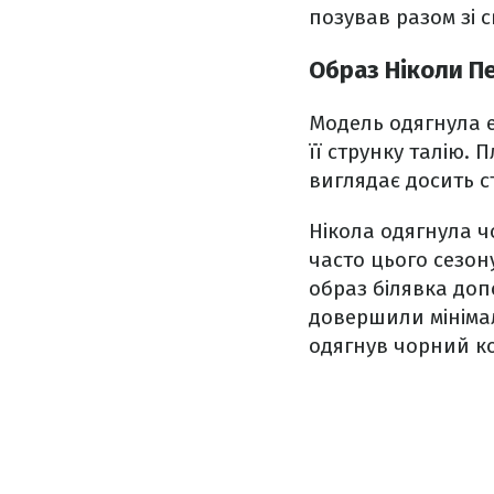
позував разом зі 
Образ Ніколи П
Модель одягнула е
її струнку талію. 
виглядає досить 
Нікола одягнула ч
часто цього сезон
образ білявка доп
довершили мінімал
одягнув чорний ко