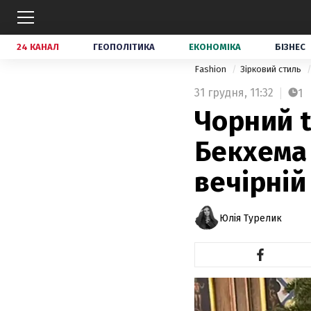
24 КАНАЛ
ГЕОПОЛІТИКА
ЕКОНОМІКА
БІЗНЕС
Fashion
Зірковий стиль
31 грудня,
11:32
1
Чорний t
Бекхема
вечірній
Юлія Турелик