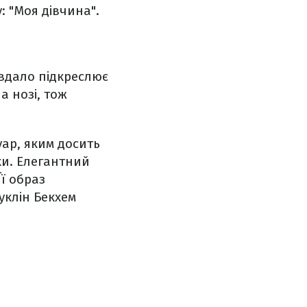
: "Моя дівчина".
 вдало підкреслює
а нозі, тож
уар, яким досить
ки. Елегантний
ї образ
уклін Бекхем