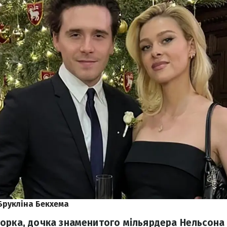
Брукліна Бекхема
орка, дочка знаменитого мільярдера Нельсона 