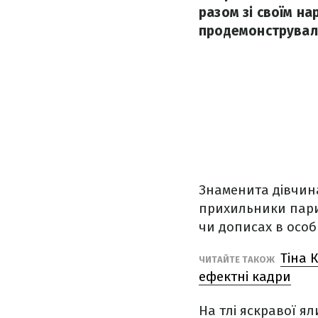
разом зі своїм н
продемонструвала
Знаменита дівчина
прихильники пари 
чи дописах в особ
Тіна 
ЧИТАЙТЕ ТАКОЖ
ефектні кадри
На тлі яскравої я