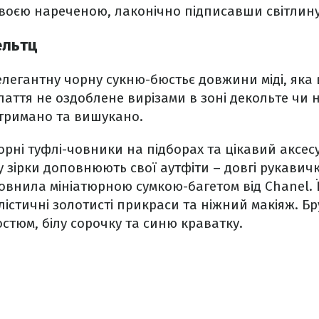
своєю нареченою, лаконічно підписавши світлину
ельтц
легантну чорну сукню-бюстьє довжини міді, яка
Плаття не оздоблене вирізами в зоні декольте чи н
стримано та вишукано.
орні туфлі-човники на підборах та цікавий аксес
у зірки доповнюють свої аутфіти – довгі рукавич
овнила мініатюрною сумкою-багетом від Chanel. Ї
істичні золотисті прикраси та ніжний макіяж. Бр
стюм, білу сорочку та синю краватку.