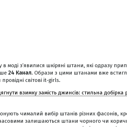
у в моді з’явилися шкіряні штани, які одразу прип
ише
24 Канал
. Образи з цими штанами вже встиг
ровідні світові it-girls.
ягнути взимку замість джинсів: стильна добірка р
нують чималий вибір штанів різних фасонів, кр
часовими залишаються штани чорного чи коричн