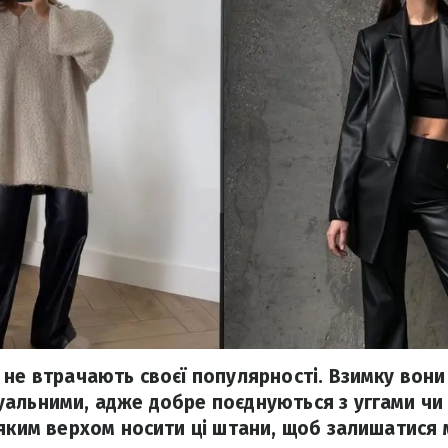
 не втрачають своєї популярності. Взимку вон
альними, адже добре поєднуються з уггами чи
 яким верхом носити ці штани, щоб залишатися