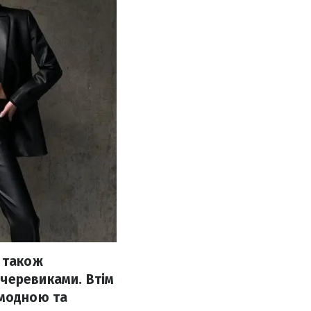
и також
 черевиками. Втім
 модною та