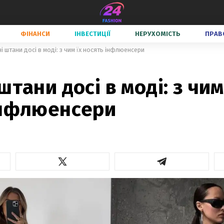
ФІНАНСИ
ІНВЕСТИЦІЇ
НЕРУХОМІСТЬ
ПРАВ
і штани досі в моді: з чим їх носять інфлюенсери
штани досі в моді: з чим
інфлюенсери