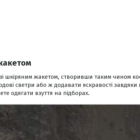
 жакетом
зі шкіряним жакетом, створивши таким чином кос
дові светри або ж додавати яскравості завдяки л
ете одягати взуття на підборах.