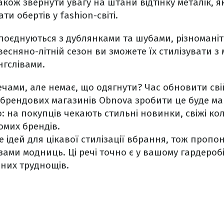
акож звернути увагу на штани відтінку металік, я
и обертів у fashion-світі.
поєднуються з дублянками та шубами, різномані
весняно-літній сезон ви зможете їх стилізувати з
нгслівами.
ами, але немає, що одягнути? Час обновити сві
ибрендових магазинів Obnova зробити це буде м
: на покупців чекають стильні новинки, свіжі кол
омих брендів.
е ідей для цікавої стилізації вбрання, тож пропо
ами модниць. Ці речі точно є у вашому гардеробі
них труднощів.