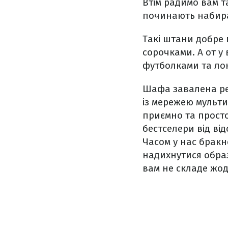
Втім радимо вам т
починають набират
Такі штани добре 
сорочками. А от у 
футболками та ло
Шафа завалена реч
із мережею мульт
приємно та просто
бестселери від від
Часом у нас бракн
надихнутися образ
вам не складе жод