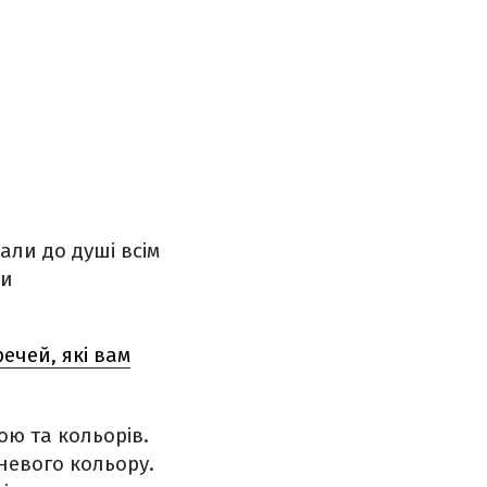
али до душі всім
ли
ечей, які вам
ою та кольорів.
евого кольору.