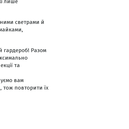
кі лише
тними светрами й
 майками,
й гардероб! Разом
аксимально
екції та
нуємо вам
, тож повторити їх