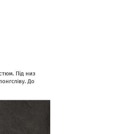
тюм. Під низ
онгсліву. До