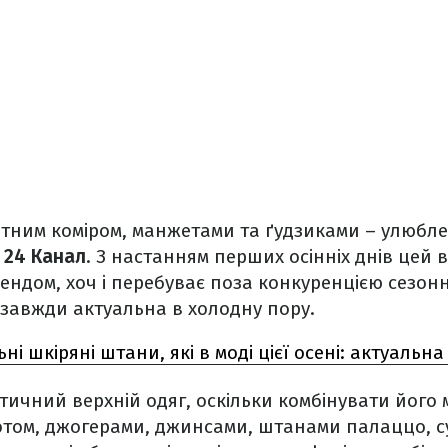
тним коміром, манжетами та ґудзиками – улюблена
е
24 Канал
. З настанням перших осінніх днів цей в
ендом, хоч і перебуває поза конкуренцією сезон
 завжди актуальна в холодну пору.
ні шкіряні штани, які в моді цієї осені: актуальна
тичний верхній одяг, оскільки комбінувати його
отом, джогерами, джинсами, штанами палаццо, с