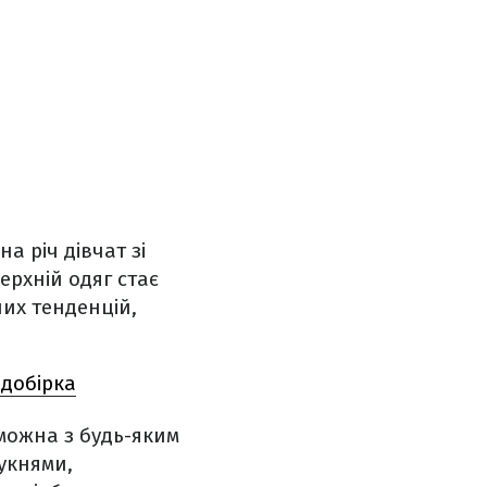
 річ дівчат зі
ерхній одяг стає
них тенденцій,
 добірка
 можна з будь-яким
укнями,