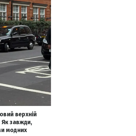
зовий верхній
 Як завжди,
ми модних