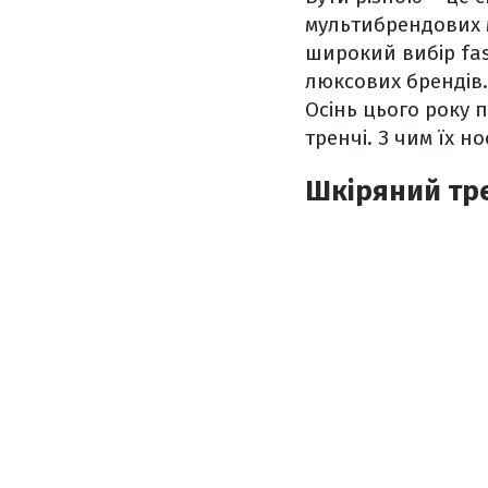
мультибрендових м
широкий вибір fas
люксових брендів.
Осінь цього року 
тренчі. З чим їх н
Шкіряний трен