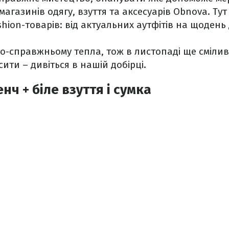
агазинів одягу, взуття та аксесуарів Obnova. Ту
hion-товарів: від актуальних аутфітів на щодень
по-справжньому тепла, тож в листопаді ще сміли
осити – дивіться в нашій добірці.
ч + біле взуття і сумка