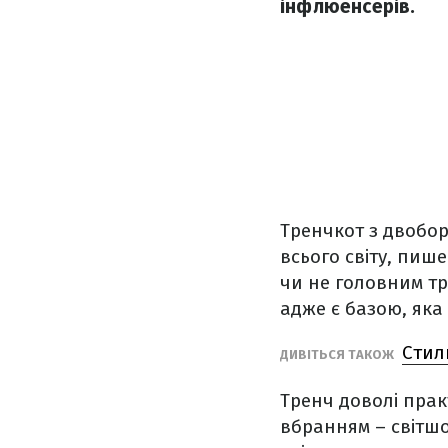
інфлюенсерів.
Тренчкот з двобор
всього світу, пиш
чи не головним тр
адже є базою, яка
Стиль
ДИВІТЬСЯ ТАКОЖ
Тренч доволі прак
вбранням – світш