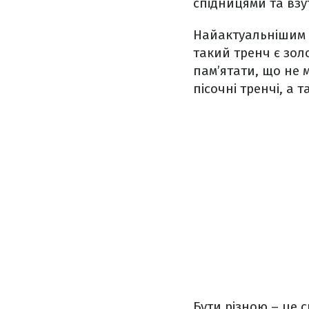
спідницями та взут
Найактуальнішим 
такий тренч є зол
пам’ятати, що не 
пісочні тренчі, а 
Бути різною – це