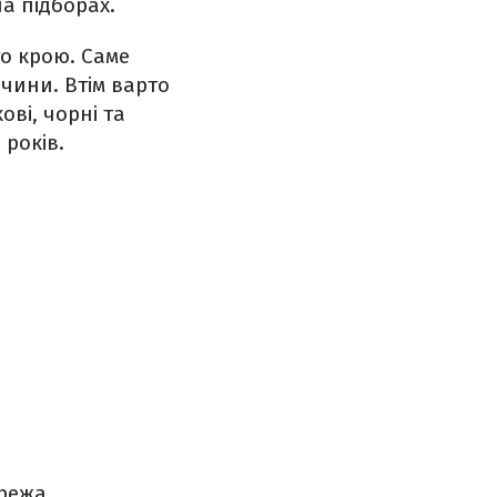
на підборах.
о крою. Саме
вчини. Втім варто
ві, чорні та
 років.
ережа