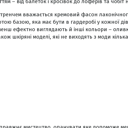
тям – від балеток і кросівок до лоферів та чобіт 
тренчем вважається кремовий фасон лаконічног
отою базою, яка має бути в гардеробі у кожної ді
менш ефектно виглядають й інші кольори – оливко
також шкіряні моделі, які не виходять з моди кілька
 справжнє мистецтво, опанувати яке допоможе м