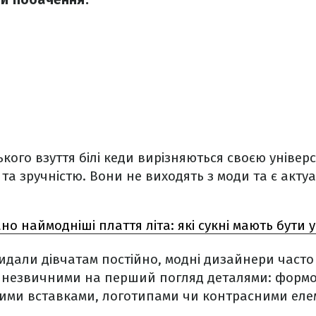
ького взуття білі кеди вирізняються своєю універ
та зручністю. Вони не виходять з моди та є акту
но наймодніші плаття літа: які сукні мають бути 
дали дівчатам постійно, модні дизайнери часто 
 незвичними на перший погляд деталями: формо
вими вставками, логотипами чи контрасними еле