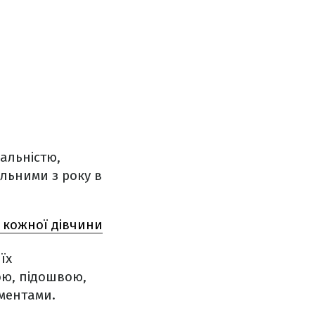
сальністю,
альними з року в
у кожної дівчини
їх
ю, підошвою,
ментами.