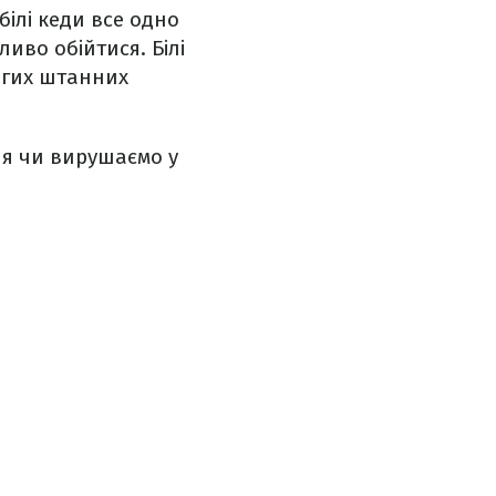
білі кеди все одно
иво обійтися. Білі
огих штанних
ня чи вирушаємо у