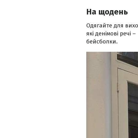
На щодень
Одягайте для виход
які денімові речі 
бейсболки.