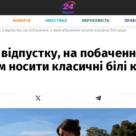
ФІНАНСИ
ІНВЕСТИЦІЇ
НЕРУХОМІСТЬ
ПРАВ
, у відпустку, на побачення: з яким вбранням носити класичні білі кеди
у відпустку, на побаченн
 носити класичні білі 