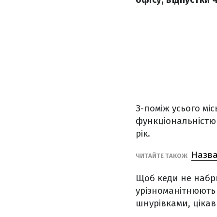
З-поміж усього міс
функціональністю 
рік.
Назва
ЧИТАЙТЕ ТАКОЖ
Щоб кеди не набри
урізноманітнюють
шнурівками, ціка