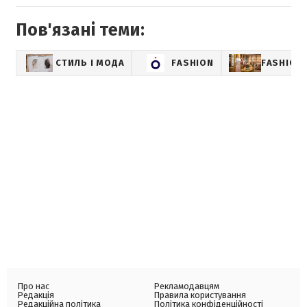
Пов'язані теми:
СТИЛЬ І МОДА
FASHION
FASHION-
Про нас
Рекламодавцям
Редакція
Правила користування
Редакційна політика
Політика конфіденційності