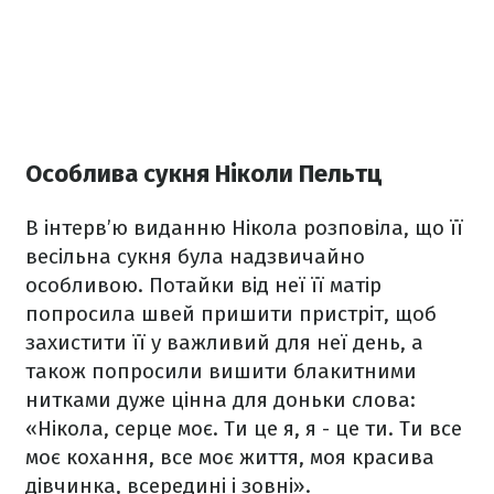
Особлива сукня Ніколи Пельтц
В інтерв’ю виданню Нікола розповіла, що її
весільна сукня була надзвичайно
особливою. Потайки від неї її матір
попросила швей пришити пристріт, щоб
захистити її у важливий для неї день, а
також попросили вишити блакитними
нитками дуже цінна для доньки слова:
«Нікола, серце моє. Ти це я, я - це ти. Ти все
моє кохання, все моє життя, моя красива
дівчинка, всередині і зовні».