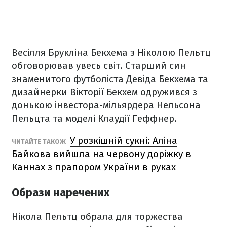
Весілля Брукліна Бекхема з Ніколою Пельтц
обговорював увесь світ. Старший син
знаменитого футболіста Девіда Бекхема та
дизайнерки Вікторії Бекхем одружився з
донькою інвестора-мільярдера Нельсона
Пельцта та моделі Клаудії Геффнер.
У розкішній сукні: Аліна
ЧИТАЙТЕ ТАКОЖ
Байкова вийшла на червону доріжку в
Каннах з прапором України в руках
Образи наречених
Нікола Пельтц обрала для торжества