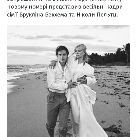
новому номері представив весільні кадри
сім’ї Брукліна Бекхема та Ніколи Пельтц.