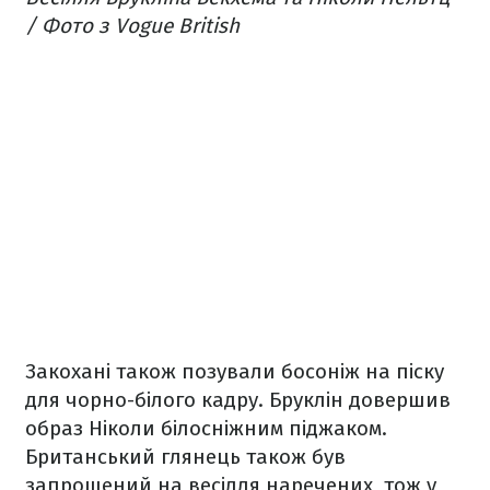
/ Фото з Vogue British
Закохані також позували босоніж на піску
для чорно-білого кадру. Бруклін довершив
образ Ніколи білосніжним піджаком.
Британський глянець також був
запрошений на весілля наречених, тож у