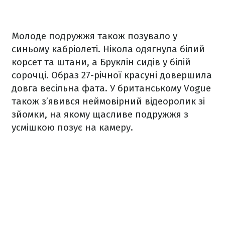
Молоде подружжя також позувало у
синьому кабріолеті. Нікола одягнула білий
корсет та штани, а Бруклін сидів у білій
сорочці. Образ 27-річної красуні довершила
довга весільна фата. У британському Vogue
також з’явився неймовірний відеоролик зі
зйомки, на якому щасливе подружжя з
усмішкою позує на камеру.