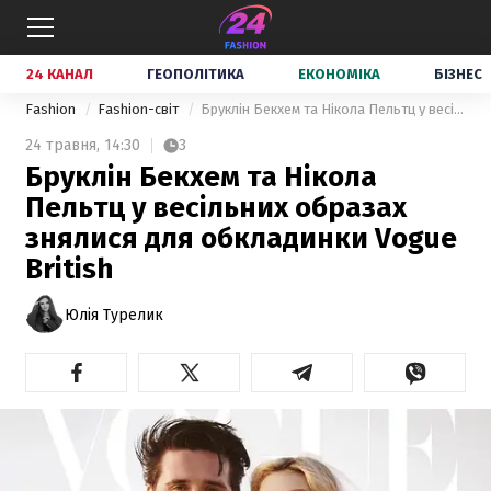
24 КАНАЛ
ГЕОПОЛІТИКА
ЕКОНОМІКА
БІЗНЕС
Fashion
Fashion-світ
Бруклін Бекхем та Нікола Пельтц у весільних образах знялися для обкладинки Vogue British
24 травня,
14:30
3
Бруклін Бекхем та Нікола
Пельтц у весільних образах
знялися для обкладинки Vogue
British
Юлія Турелик