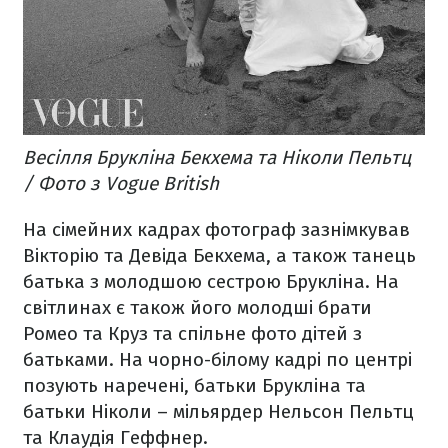
Весілля Брукліна Бекхема та Ніколи Пельтц
/ Фото з Vogue British
На сімейних кадрах фотограф зазнімкував
Вікторію та Девіда Бекхема, а також танець
батька з молодшою сестрою Брукліна. На
світлинах є також його молодші брати
Ромео та Круз та спільне фото дітей з
батьками. На чорно-білому кадрі по центрі
позують наречені, батьки Брукліна та
батьки Ніколи – мільярдер Нельсон Пельтц
та Клаудія Геффнер.