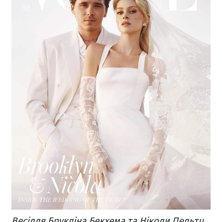
Весілля Брукліна Бекхема та Ніколи Пельтц