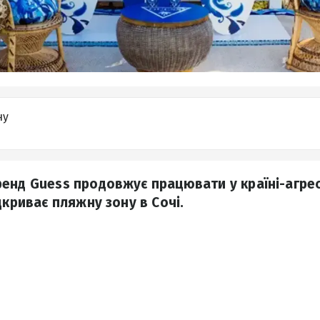
ну
енд Guess продовжує працювати у країні-агресо
дкриває пляжну зону в Сочі.