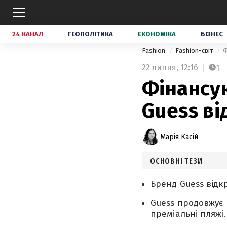
24 КАНАЛ
ГЕОПОЛІТИКА
ЕКОНОМІКА
БІЗНЕС
Fashion
Fashion-світ
Ф
22 липня,
12:16
1
Фінансую
Guess ві
Марія Касій
ОСНОВНІ ТЕЗИ
Бренд Guess відкр
Guess продовжує 
преміальні пляжі.