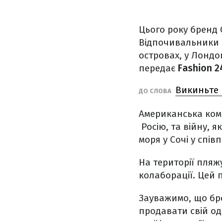
Цього року бренд G
Відпочивальники м
островах, у Лондон
передає
Fashion 2
Викиньте 
ДО СЛОВА
Американська ком
Росію, та війну, 
моря у Сочі у спів
На території пляж
колаборації. Цей 
Зауважимо, що бре
продавати свій од