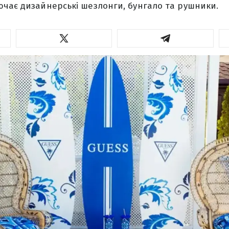
чає дизайнерські шезлонги, бунгало та рушники.