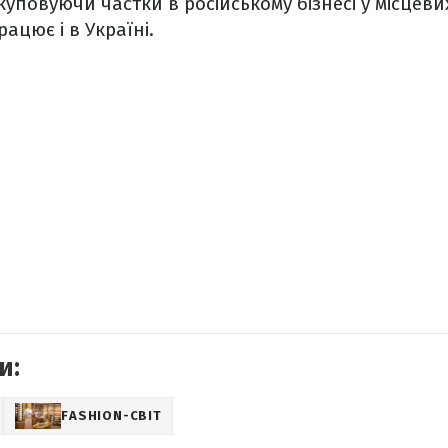
икуповуючи частки в російському бізнесі у місцеви
ацює і в Україні.
и:
FASHION-СВІТ