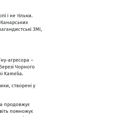
і і не тільки.
, Канарських
пагандистські ЗМІ,
ну-агресора –
 березі Чорного
i Kamelia.
ики, створені у
та продовжує
авіть помножує