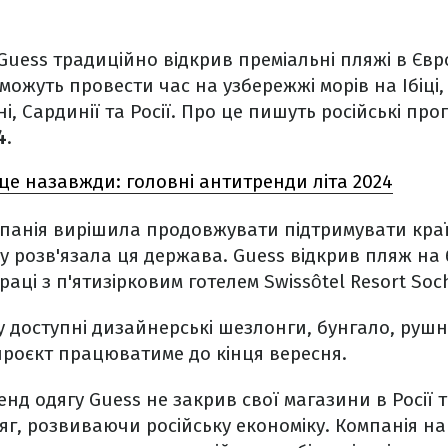
uess традиційно відкрив преміальні пляжі в Європ
ожуть провести час на узбережжі морів на Ібіці
і, Сардинії та Росії. Про це пишуть російські про
4
.
це назавжди: головні антитренди літа 2024
панія вирішила продовжувати підтримувати краї
яку розв'язала ця держава. Guess відкрив пляж на
праці з п'ятизірковим готелем Swissôtel Resort Soch
у доступні дизайнерські шезлонги, бунгало, рушн
проєкт працюватиме до кінця вересня.
нд одягу Guess не закрив свої магазини в Росії 
яг, розвиваючи російську економіку. Компанія н