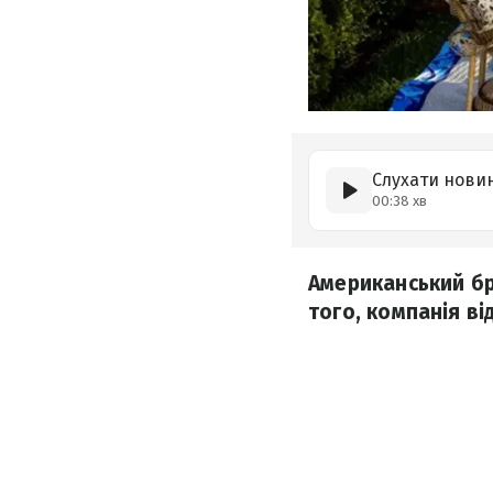
Слухати нови
00:38 хв
Американський бр
того, компанія ві