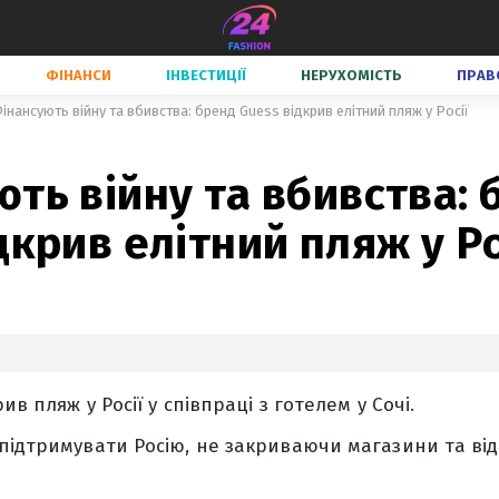
ФІНАНСИ
ІНВЕСТИЦІЇ
НЕРУХОМІСТЬ
ПРАВ
інансують війну та вбивства: бренд Guess відкрив елітний пляж у Росії
ть війну та вбивства: 
дкрив елітний пляж у Ро
ив пляж у Росії у співпраці з готелем у Сочі.
підтримувати Росію, не закриваючи магазини та в