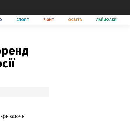
О
СПОРТ
FIGHT
ОСВІТА
ЛАЙФХАКИ
бренд
сії
ідкриваючи