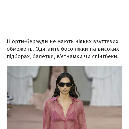
Шорти-бермуди не мають ніяких взуттєвих
обмежень. Одягайте босоніжки на високих
підборах, балетки, в’єтнамки чи слінгбеки.