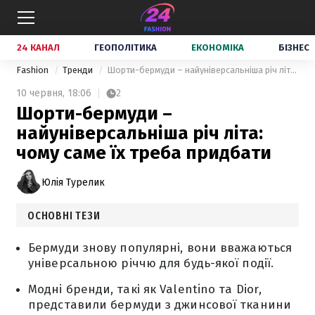
24 КАНАЛ
ГЕОПОЛІТИКА
ЕКОНОМІКА
БІЗНЕС
Fashion
Тренди
Шорти-бермуди – найуніверсальніша річ літа: чому саме їх треба придбати
10 червня,
18:06
2
Шорти-бермуди –
найуніверсальніша річ літа:
чому саме їх треба придбати
Юлія Турелик
ОСНОВНІ ТЕЗИ
Бермуди знову популярні, вони вважаються
універсальною річчю для будь-якої події.
Модні бренди, такі як Valentino та Dior,
представили бермуди з джинсової тканини