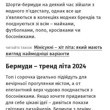
Шорти-бермуди на деякий час зійшли з
модного п’єдесталу, однак все ще
з’являються в колекціях модних брендів та
поєднуються зі всім – майками,
футболками, поло, кросівками чи
босоніжками.
Мінісукні – хіт літа: який мають
ЧИТАЙТЕ ТАКОЖ
вигляд наймодніші варіанти
Бермуди – тренд літа 2024
Топ і сорочка ідеально підійдуть для
вечірньої прогулянки містом, а от
елегантний верх чудово поєднається з
босоніжками. Якщо хочете придивитися
для себе цікаві ідеї – дивіться покази
світових дизайнерів. Бермуди з деніму