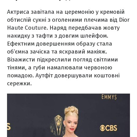
Актриса завітала на церемонію у кремовій
обтислій сукні з оголеними плечима від Dior
Haute Couture. Наряд передбачав жовту
накидку з тафти з довгим шлейфом.
Ефектним довершенням образу стала
об’ємна зачіска та яскравий макіяж.
Візажисти підкреслили погляд світлими
тінями, а губи намалювали червоною
помадою. Аутфіт довершували коштовні
сережки.