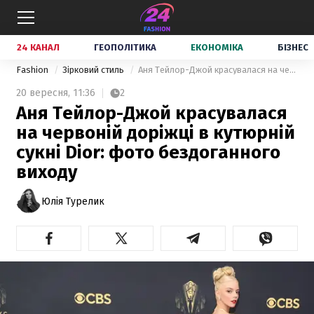
24 КАНАЛ
ГЕОПОЛІТИКА
ЕКОНОМІКА
БІЗНЕС
Fashion
Зірковий стиль
Аня Тейлор-Джой красувалася на червоній доріжці в кутюрній сукні Dior: фото бездоганного виходу
20 вересня,
11:36
2
Аня Тейлор-Джой красувалася
на червоній доріжці в кутюрній
сукні Dior: фото бездоганного
виходу
Юлія Турелик