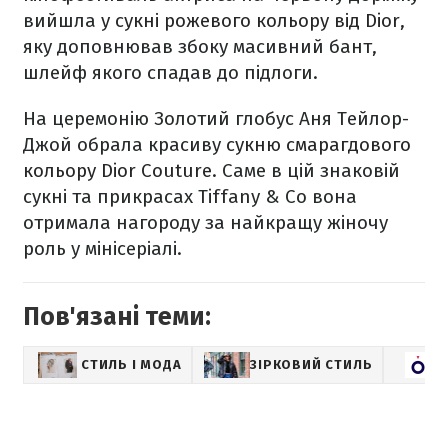
вийшла
у сукні рожевого кольору від Dior
,
яку доповнював збоку масивний бант,
шлейф якого спадав до підлоги.
На церемонію Золотий глобус Аня Тейлор-
Джой обрала красиву
сукню смарагдового
кольору Dior Couture
. Саме в цій знаковій
сукні та прикрасах Tiffany & Co вона
отримала нагороду за найкращу жіночу
роль у мінісеріалі.
Пов'язані теми:
СТИЛЬ І МОДА
ЗІРКОВИЙ СТИЛЬ