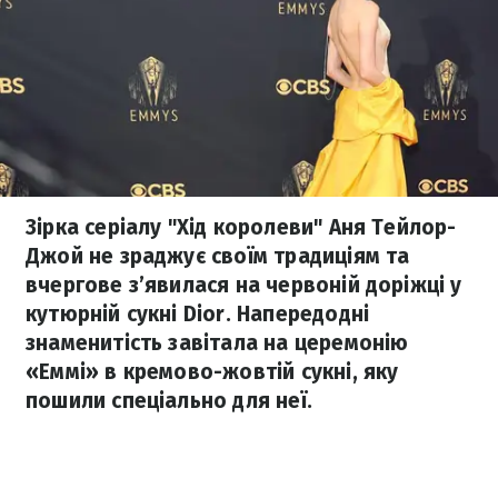
Зірка серіалу "Хід королеви" Аня Тейлор-
Джой не зраджує своїм традиціям та
вчергове з’явилася на червоній доріжці у
кутюрній сукні Dior. Напередодні
знаменитість завітала на церемонію
«Еммі» в кремово-жовтій сукні, яку
пошили спеціально для неї.