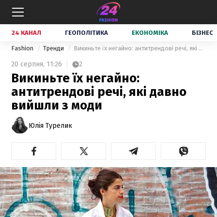
24 КАНАЛ
ГЕОПОЛІТИКА
ЕКОНОМІКА
БІЗНЕС
Fashion
Тренди
Викиньте їх негайно: антитрендові речі, які давно вийшли з моди
20 серпня,
11:26
2
Викиньте їх негайно:
антитрендові речі, які давно
вийшли з моди
Юлія Турелик