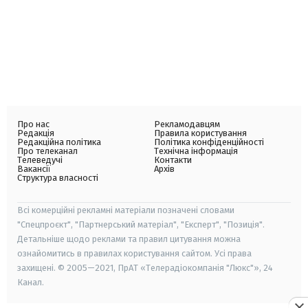
Про нас
Рекламодавцям
Редакція
Правила користування
Редакційна політика
Політика конфіденційності
Про телеканал
Технічна інформація
Телеведучі
Контакти
Вакансії
Архів
Структура власності
Всі комерційні рекламні матеріали позначені словами
"Спецпроєкт", "Партнерський матеріал", "Експерт", "Позиція".
Детальніше щодо реклами та правил цитування можна
ознайомитись в правилах користування сайтом. Усі права
захищені. © 2005—2021, ПрАТ «Телерадіокомпанія "Люкс"», 24
Канал.