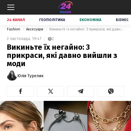
24 КАНАЛ
ГЕОПОЛІТИКА
ЕКОНОМІКА
БІЗНЕС
Fashion
Аксесуари
Викиньте їх негайно: 3 прикраси, які давно вийшли з моди
2 листопада,
19:47
2
Викиньте їх негайно: 3
прикраси, які давно вийшли з
моди
Юлія Турелик