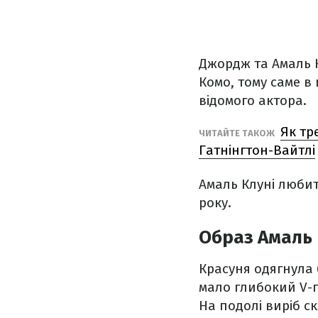
Джордж та Амаль Кл
Комо, тому саме в
відомого актора.
Як тр
ЧИТАЙТЕ ТАКОЖ
Гатнінгтон-Вайтлі
Амаль Клуні любить
року.
Образ Амаль 
Красуня одягнула 
мало глибокий V-п
На подолі виріб ск