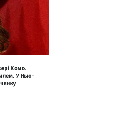
зері Комо.
илем. У Нью-
очинку