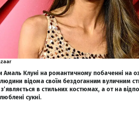
azaar
и Амаль Клуні на романтичному побаченні на о
 людини відома своїм бездоганним вуличним ст
з’являється в стильних костюмах, а от на відп
люблені сукні.