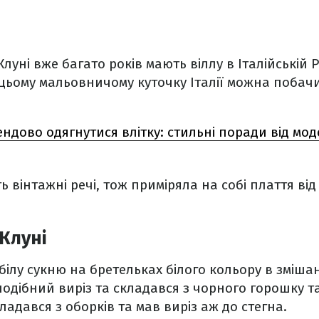
уні вже багато років мають віллу в Італійській Р
 цьому мальовничому куточку Італії можна поба
ендово одягнутися влітку: стильні поради від моде
 вінтажні речі, тож приміряла на собі плаття від
Клуні
білу сукню на бретельках білого кольору в зміша
одібний виріз та складався з чорного горошку та 
ладався з оборків та мав виріз аж до стегна.