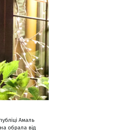
публіці Амаль
она обрала від