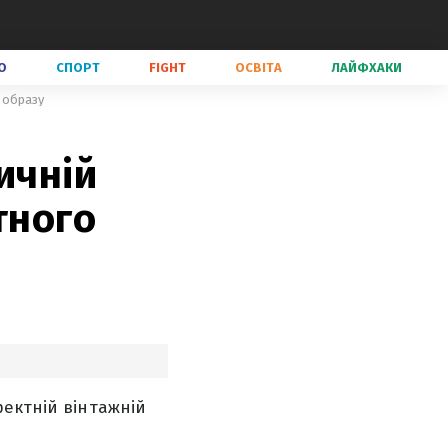
О
СПОРТ
FIGHT
ОСВІТА
ЛАЙФХАКИ
о образу
ичній
тного
фектній вінтажній