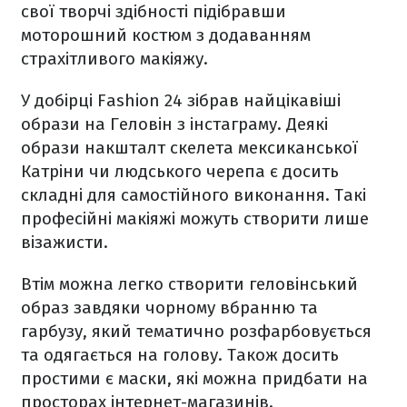
свої творчі здібності підібравши
моторошний костюм з додаванням
страхітливого макіяжу.
У добірці Fashion 24 зібрав найцікавіші
образи на Геловін з інстаграму. Деякі
образи накшталт скелета мексиканської
Катріни чи людського черепа є досить
складні для самостійного виконання. Такі
професійні макіяжі можуть створити лише
візажисти.
Втім можна легко створити геловінський
образ завдяки чорному вбранню та
гарбузу, який тематично розфарбовується
та одягається на голову. Також досить
простими є маски, які можна придбати на
просторах інтернет-магазинів.