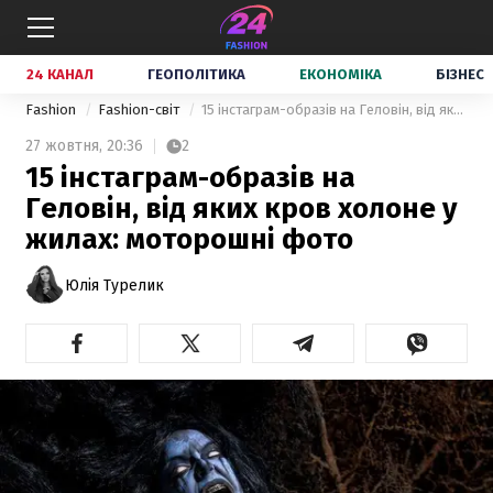
24 КАНАЛ
ГЕОПОЛІТИКА
ЕКОНОМІКА
БІЗНЕС
Fashion
Fashion-світ
15 інстаграм-образів на Геловін, від яких кров холоне у жилах: моторошні фото
27 жовтня,
20:36
2
15 інстаграм-образів на
Геловін, від яких кров холоне у
жилах: моторошні фото
Юлія Турелик