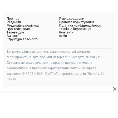
Про нас
Рекламодавцям
Редакція
Правила користування
Редакційна політика
Політика конфіденційності
Про телеканал
Технічна інформація
Телеведучі
Контакти
Вакансії
Архів
Структура власності
Всі комерційні рекламні матеріали позначені словами
"Спецпроєкт", "Партнерський матеріал", "Експерт", "Позиція".
Детальніше щодо реклами та правил цитування можна
ознайомитись в правилах користування сайтом. Усі права
захищені. © 2005—2021, ПрАТ «Телерадіокомпанія "Люкс"», 24
Канал.