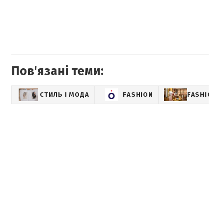
Пов'язані теми:
СТИЛЬ І МОДА
FASHION
FASHION-