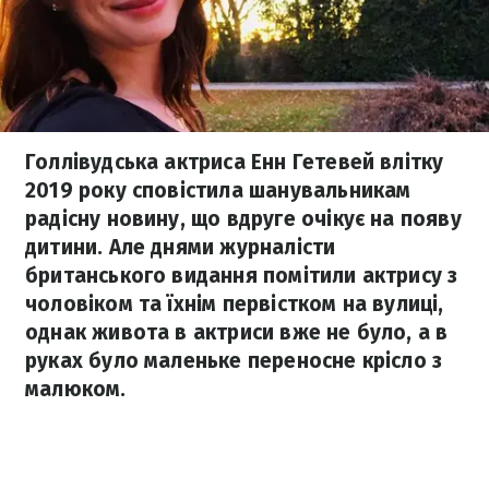
Голлівудська актриса Енн Гетевей влітку
2019 року сповістила шанувальникам
радісну новину, що вдруге очікує на появу
дитини. Але днями журналісти
британського видання помітили актрису з
чоловіком та їхнім первістком на вулиці,
однак живота в актриси вже не було, а в
руках було маленьке переносне крісло з
малюком.