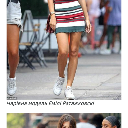
Чарівна модель Емілі Ратажковскі