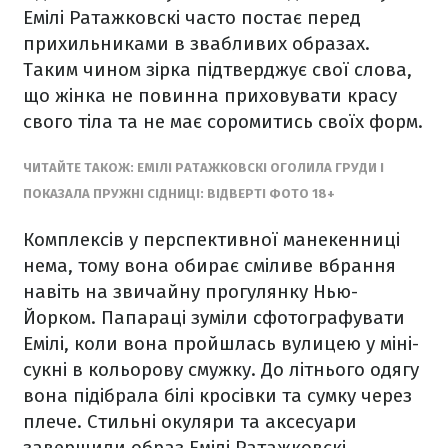
Емілі Ратажковскі часто постає перед
прихильниками в звабливих образах.
Таким чином зірка підтверджує свої слова,
що жінка не повинна приховувати красу
свого тіла та не має соромитись своїх форм.
ЧИТАЙТЕ ТАКОЖ: ЕМІЛІ РАТАЖКОВСКІ ОГОЛИЛА ГРУДИ І
ПОКАЗАЛА ПРУЖНІ СІДНИЦІ: ВІДВЕРТІ ФОТО 18+
Комплексів у перспективної манекенниці
нема, тому вона обирає сміливе вбрання
навіть на звичайну прогулянку Нью-
Йорком. Папараці зуміли сфотографувати
Емілі, коли вона пройшлась вулицею у міні-
сукні в кольорову смужку. До літнього одягу
вона підібрала білі кросівки та сумку через
плече. Стильні окуляри та аксесуари
завершили образ Емілі Ратажковскі.