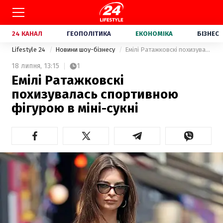
24 КАНАЛ
ГЕОПОЛІТИКА
ЕКОНОМІКА
БІЗНЕС
Lifestyle 24
Новини шоу-бізнесу
Емілі Ратажковскі похизувалась спортивною фігурою в міні-сукні
18 липня,
13:15
1
Емілі Ратажковскі
похизувалась спортивною
фігурою в міні-сукні