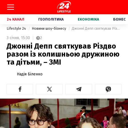
24 КАНАЛ
ГЕОПОЛІТИКА
ЕКОНОМІКА
БІЗНЕС
Lifestyle 24
Новини шоу-бізнесу
Джонні Депп святкував Різдво разом із колишньою дружиною та дітьми, – ЗМІ
3 січня,
15:30
2
Джонні Депп святкував Різдво
разом із колишньою дружиною
та дітьми, – ЗМІ
Надія Біленко