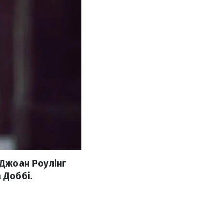
 Джоан Роулінг
 Доббі.