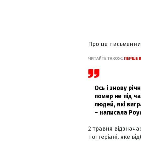
Про це письменниц
ЧИТАЙТЕ ТАКОЖ:
ПЕРШЕ 
Ось і знову річ
помер не під ча
людей, які вигр
– написала Роул
2 травня відзнача
поттеріані, яке в