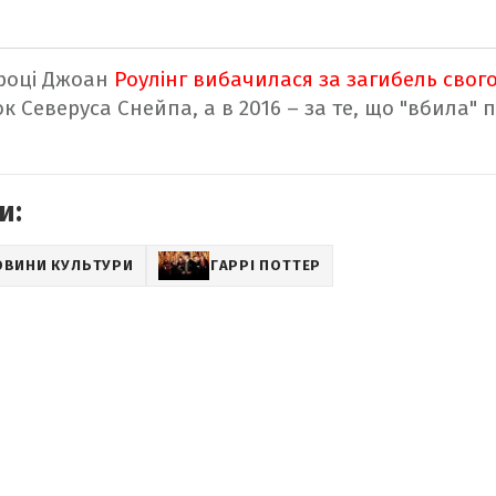
 році Джоан
Роулінг вибачилася за загибель свог
к Северуса Снейпа, а в 2016 – за те, що "вбила"
и:
ОВИНИ КУЛЬТУРИ
ГАРРІ ПОТТЕР