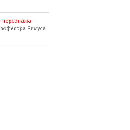
о персонажа
–
 професора Римуса