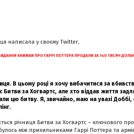
я написала у своєму Twitter.
ВИДАННЯ КНИЖКИ ПРО ГАРРІ ПОТТЕРА ПРОДАЛИ ЗА 140 ТИСЯЧ ДОЛА
ниця. В цьому році я хочу вибачитися за вбивств
с Битви за Хогвартс, але хто віддав життя зад
али цю битву. Я, звичайно, маю на увазі Доббі
інг.
ється річниця Битви за Хогвартс – ключового пр
ідбулось між прихильниками Гаррі Поттера та арм