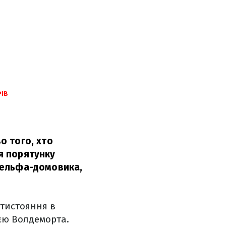
РІВ
о того, хто
ля порятунку
, ельфа-домовика,
отистояння в
ією Волдеморта.