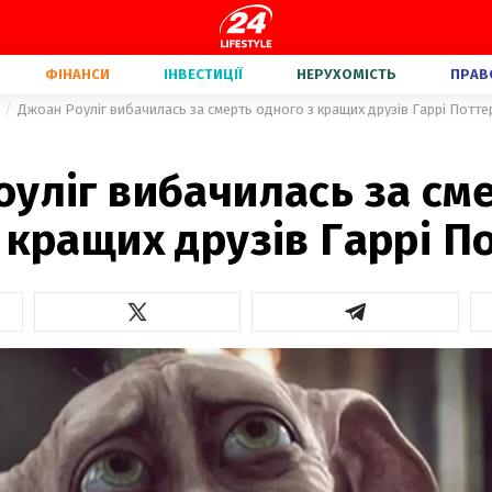
ФІНАНСИ
ІНВЕСТИЦІЇ
НЕРУХОМІСТЬ
ПРАВ
Джоан Роуліг вибачилась за смерть одного з кращих друзів Гаррі Потте
уліг вибачилась за см
 кращих друзів Гаррі П