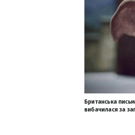
Британська письм
вибачилася за за