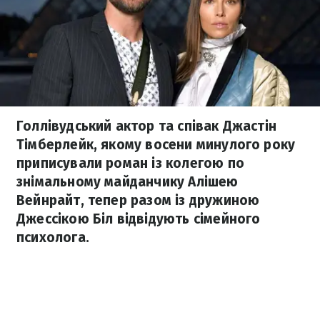
Голлівудський актор та співак Джастін
Тімберлейк, якому восени минулого року
приписували роман із колегою по
знімальному майданчику Алішею
Вейнрайт, тепер разом із дружиною
Джессікою Біл відвідують сімейного
психолога.