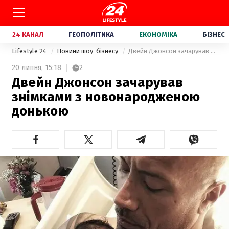
24 КАНАЛ
ГЕОПОЛІТИКА
ЕКОНОМІКА
БІЗНЕС
Lifestyle 24
Новини шоу-бізнесу
Двейн Джонсон зачарував знімками з новонародженою донькою
20 липня,
15:18
2
Двейн Джонсон зачарував
знімками з новонародженою
донькою