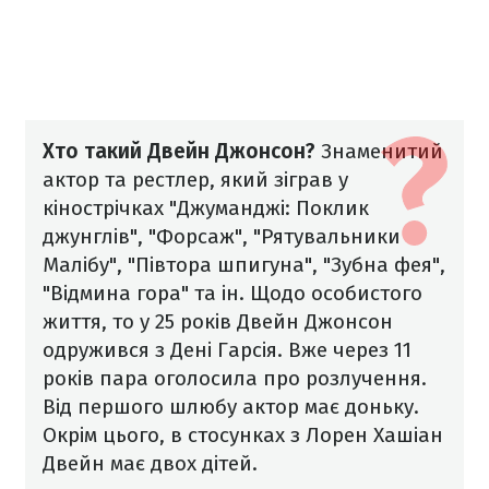
Хто такий Двейн Джонсон?
Знаменитий
актор та рестлер, який зіграв у
кінострічках "Джуманджі: Поклик
джунглів", "Форсаж", "Рятувальники
Малібу", "Півтора шпигуна", "Зубна фея",
"Відмина гора" та ін. Щодо особистого
життя, то у 25 років Двейн Джонсон
одружився з Дені Гарсія. Вже через 11
років пара оголосила про розлучення.
Від першого шлюбу актор має доньку.
Окрім цього, в стосунках з Лорен Хашіан
Двейн має двох дітей.