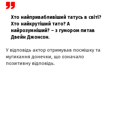
Хто найпривабливіший татусь в світі?
Хто найкрутіший тато? А
найрозумніший?
– з гумором питав
Двейн Джонсон.
У відповідь актор отримував посмішку та
мугикання донечки, що означало
позитивну відповідь.