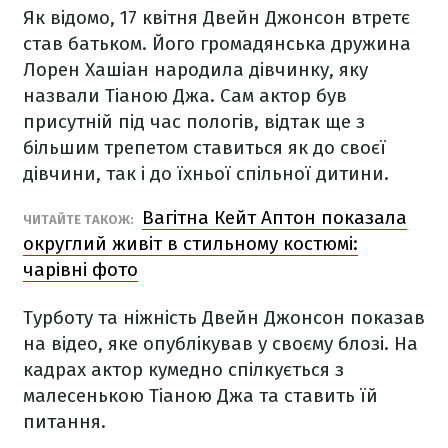
Як відомо, 17 квітня Двейн Джонсон втретє
став батьком. Його громадянська дружина
Лорен Хашіан народила дівчинку, яку
назвали Тіаною Джа. Сам актор був
присутній під час пологів, відтак ще з
більшим трепетом ставиться як до своєї
дівчини, так і до їхньої спільної дитини.
Вагітна Кейт Аптон показала
ЧИТАЙТЕ ТАКОЖ:
округлий живіт в стильному костюмі:
чарівні фото
Турботу та ніжність Двейн Джонсон показав
на відео, яке опублікував у своєму блозі. На
кадрах актор кумедно спілкується з
малесенькою Тіаною Джа та ставить їй
питання.