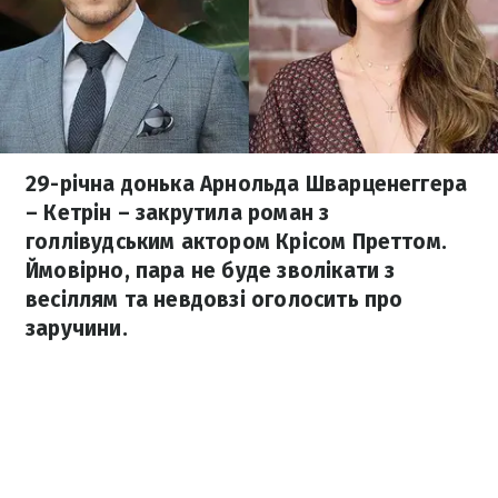
29-річна донька Арнольда Шварценеггера
– Кетрін – закрутила роман з
голлівудським актором Крісом Преттом.
Ймовірно, пара не буде зволікати з
весіллям та невдовзі оголосить про
заручини.