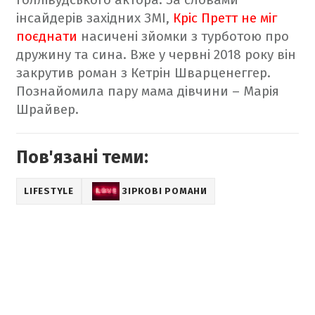
інсайдерів західних ЗМІ,
Кріс Претт не міг
поєднати
насичені зйомки з турботою про
дружину та сина.
Вже у червні 2018 року він
закрутив роман з Кетрін Шварценеггер.
Познайомила пару мама дівчини – Марія
Шрайвер.
Пов'язані теми:
LIFESTYLE
ЗІРКОВІ РОМАНИ