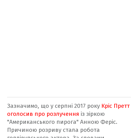
Зазначимо, що у серпні 2017 року
Кріс Претт
оголосив про розлучення
із зіркою
"Американського пирога" Анною Феріс.
Причиною розриву стала робота
голлівудського актора. За словами