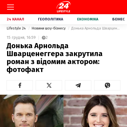
24 КАНАЛ
ГЕОПОЛІТИКА
ЕКОНОМІКА
БІЗНЕС
Lifestyle 24
Новини шоу-бізнесу
Донька Арнольда Шварценеггера закрутила роман з відомим актором: фотофакт
15 грудня,
16:59
2
Донька Арнольда
Шварценеггера закрутила
роман з відомим актором:
фотофакт