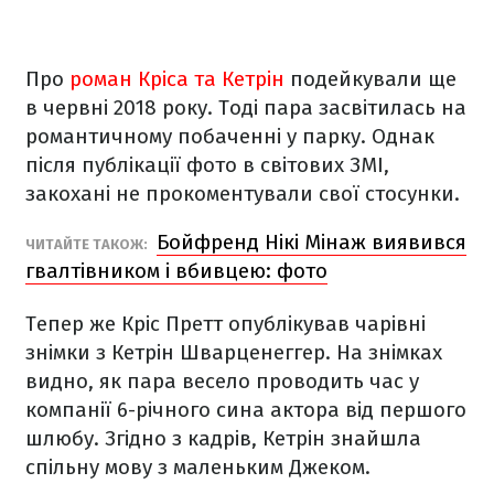
Про
роман Кріса та Кетрін
подейкували ще
в червні 2018 року. Тоді пара засвітилась на
романтичному побаченні у парку. Однак
після публікації фото в світових ЗМІ,
закохані не прокоментували свої стосунки.
Бойфренд Нікі Мінаж виявився
ЧИТАЙТЕ ТАКОЖ:
гвалтівником і вбивцею: фото
Тепер же Кріс Претт опублікував чарівні
знімки з Кетрін Шварценеггер. На знімках
видно, як пара весело проводить час у
компанії 6-річного сина актора від першого
шлюбу. Згідно з кадрів, Кетрін знайшла
спільну мову з маленьким Джеком.