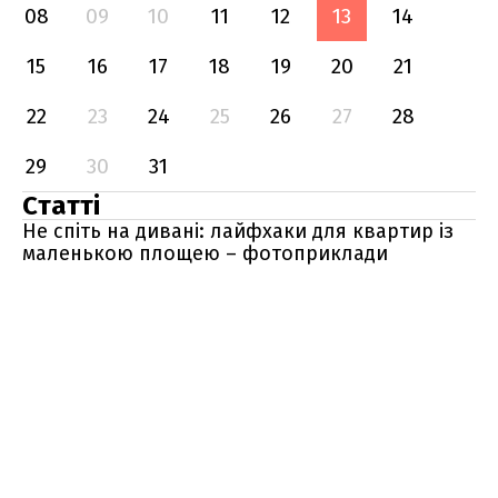
08
09
10
11
12
13
14
15
16
17
18
19
20
21
22
23
24
25
26
27
28
29
30
31
Статті
Не спіть на дивані: лайфхаки для квартир із
маленькою площею – фотоприклади