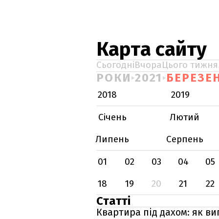
Карта сайту
Сьогодні
Вчора
Цього тижня
РОКИ
2021
БЕРЕЗЕ
2018
2019
Січень
Лютий
Липень
Серпень
01
02
03
04
05
18
19
20
21
22
Статті
Квартира під дахом: як ви