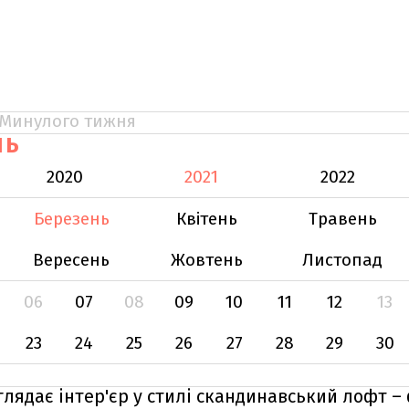
Минулого тижня
НЬ
2020
2021
2022
Березень
Квітень
Травень
Вересень
Жовтень
Листопад
06
07
08
09
10
11
12
13
23
24
25
26
27
28
29
30
глядає інтер'єр у стилі скандинавський лофт –