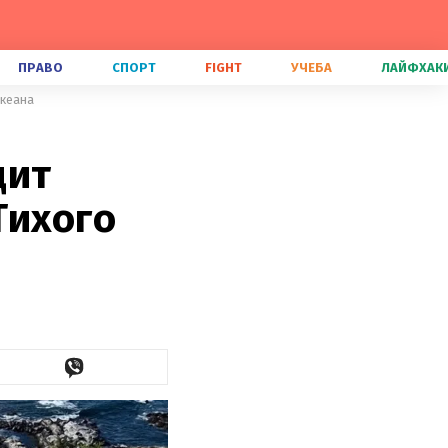
ПРАВО
СПОРТ
FIGHT
УЧЕБА
ЛАЙФХАК
океана
дит
Тихого