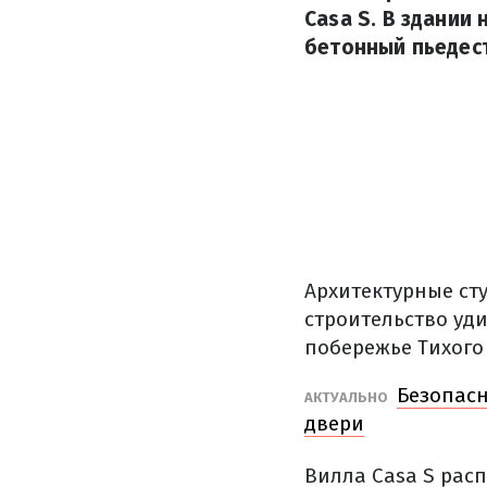
Casa S. В здании
бетонный пьедест
Архитектурные сту
строительство уд
побережье Тихого 
Безопасн
АКТУАЛЬНО
двери
Вилла Casa S рас