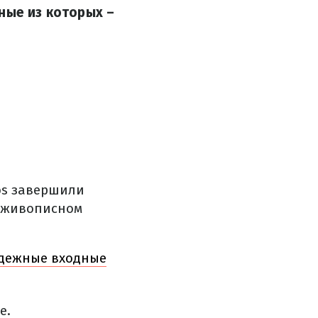
ные из которых –
tos завершили
 живописном
адежные входные
е.