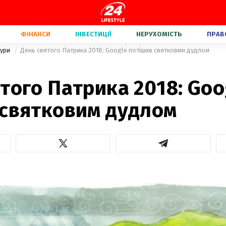
ФІНАНСИ
ІНВЕСТИЦІЇ
НЕРУХОМІСТЬ
ПРАВ
тури
День святого Патрика 2018: Google потішив святковим дудлом
1
того Патрика 2018: Goo
 святковим дудлом