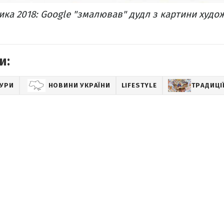
ика 2018: Google "змалював" дудл з картини худо
и:
ТУРИ
НОВИНИ УКРАЇНИ
LIFESTYLE
ТРАДИЦІ