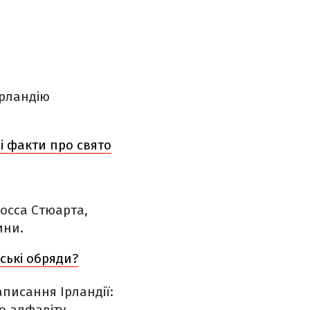
Ірландію
ві факти про свято
осса Стюарта,
ини.
ські обряди?
писання Ірландії:
о алфавіту.