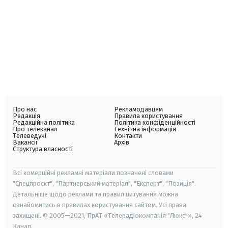
Про нас
Рекламодавцям
Редакція
Правила користування
Редакційна політика
Політика конфіденційності
Про телеканал
Технічна інформація
Телеведучі
Контакти
Вакансії
Архів
Структура власності
Всі комерційні рекламні матеріали позначені словами
"Спецпроєкт", "Партнерський матеріал", "Експерт", "Позиція".
Детальніше щодо реклами та правил цитування можна
ознайомитись в правилах користування сайтом. Усі права
захищені. © 2005—2021, ПрАТ «Телерадіокомпанія "Люкс"», 24
Канал.