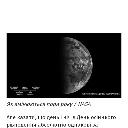
Як змінюються пори року / NASA
Але казати, що день і ніч в День осіннього
рівнодення абсолютно однакові за