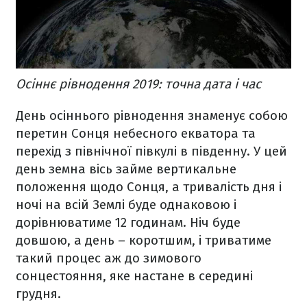
Осіннє рівнодення 2019: точна дата і час
День осіннього рівнодення знаменує собою
перетин Сонця небесного екватора та
перехід з північної півкулі в південну. У цей
день земна вісь займе вертикальне
положення щодо Сонця, а тривалість дня і
ночі на всій Землі буде однаковою і
дорівнюватиме 12 годинам. Ніч буде
довшою, а день – коротшим, і триватиме
такий процес аж до зимового
сонцестояння, яке настане в середині
грудня.