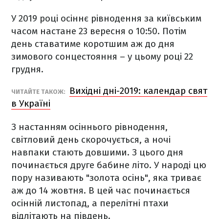
У 2019 році осіннє рівнодення за київським
часом настане 23 вересня о 10:50. Потім
день ставатиме коротшим аж до дня
зимового сонцестояння – у цьому році 22
грудня.
Вихідні дні-2019: календар свят
ЧИТАЙТЕ ТАКОЖ:
в Україні
З настанням осіннього рівнодення,
світловий день скорочується, а ночі
навпаки стають довшими. З цього дня
починається друге бабине літо. У народі цю
пору називають "золота осінь", яка триває
аж до 14 жовтня. В цей час починається
осінній листопад, а перелітні птахи
відлітають на південь.