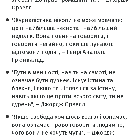
Орвелл.
"Журналістика ніколи не може мовчати:
це її найбільша чеснота і найбільший
недолік. Вона повинна говорити, і
говорити негайно, поки ще лунають
відгомони подій", – Генрі Анатоль
Грюнвальд.
"Бути в меншості, навіть на самоті, не
означає бути дурнем. Існує істина та
брехня, і якщо ти чіпляєшся за істину,
навіть якщо це проти всього світу, ти не
дурень", – Джордж Орвелл
"Якщо свобода хоч щось взагалі означає,
вона означає право говорити людям те,
чого вони не хочуть чути", – Джордж