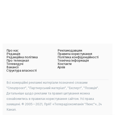
Про нас
Рекламодавцям
Редакція
Правила користування
Редакційна політика
Політика конфіденційності
Про телеканал
Технічна інформація
Телеведучі
Контакти
Вакансії
Архів
Структура власності
Всі комерційні рекламні матеріали позначені словами
"Спецпроєкт", "Партнерський матеріал", "Експерт", "Позиція".
Детальніше щодо реклами та правил цитування можна
ознайомитись в правилах користування сайтом. Усі права
захищені. © 2005—2021, ПрАТ «Телерадіокомпанія "Люкс"», 24
Канал.