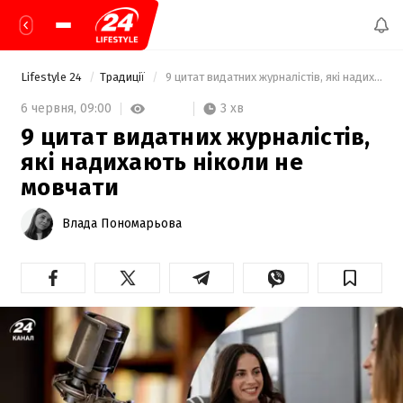
Lifestyle 24
Традиції
 9 цитат видатних журналістів, які надихають ніколи не мовчати 
3 хв
6 червня,
09:00
9 цитат видатних журналістів,
які надихають ніколи не
мовчати
Влада Пономарьова