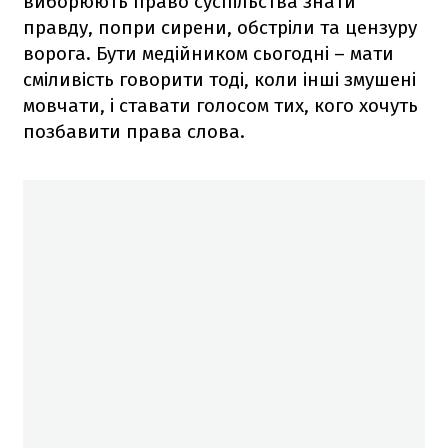
виборюють право суспільства знати
правду, попри сирени, обстріли та цензуру
ворога. Бути медійником сьогодні – мати
сміливість говорити тоді, коли інші змушені
мовчати, і ставати голосом тих, кого хочуть
позбавити права слова.