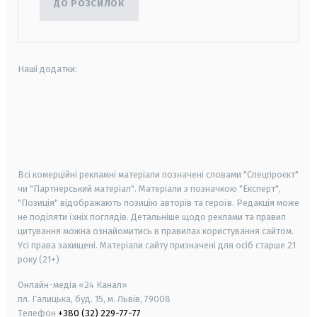
ДО РОЗСИЛОК
Наші додатки:
android
apple
smart tv
samsung smart tv
Всі комерційні рекламні матеріали позначені словами "Спецпроєкт"
чи "Партнерський матеріал". Матеріали з позначкою "Експерт",
"Позиція" відображають позицію авторів та героїв. Редакція може
не поділяти їхніх поглядів. Детальніше щодо реклами та правил
цитування можна ознайомитись в правилах користування сайтом.
Усі права захищені.
Матеріали сайту призначені для осіб старше
21
року (21+)
Онлайн-медіа «24 Канал»
пл. Галицька, буд. 15, м. Львів, 79008
Телефон
+380 (32) 229-77-77