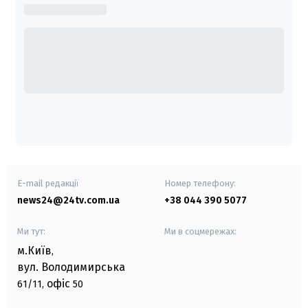
E-mail редакції
Номер телефону:
news24@24tv.com.ua
+38 044 390 5077
Ми тут:
Ми в соцмережах:
м.Київ
,
вул. Володимирська
офіс
61/11,
50