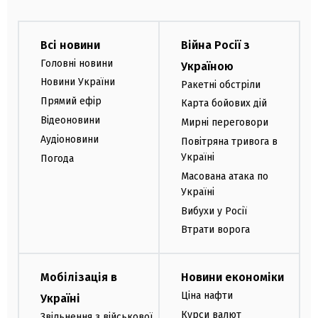
Всі новини
Війна Росії з
Головні новини
Україною
Новини України
Ракетні обстріли
Прямий ефір
Карта бойових дій
Відеоновини
Мирні переговори
Аудіоновини
Повітряна тривога в
Україні
Погода
Масована атака по
Україні
Вибухи у Росії
Втрати ворога
Мобілізація в
Новини економіки
Ціна нафти
Україні
Курси валют
Звільнення з військової