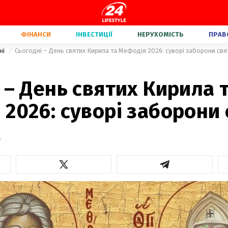
ФІНАНСИ
ІНВЕСТИЦІЇ
НЕРУХОМІСТЬ
ПРАВ
ні
Сьогодні – День святих Кирила та Мефодія 2026: суворі заборони свя
 – День святих Кирила 
2026: суворі заборони 
а