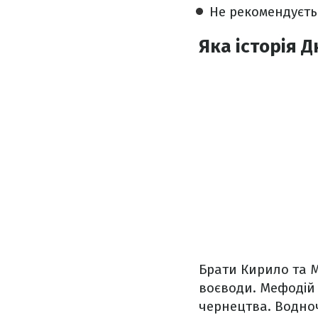
Не рекомендуєть
Яка історія 
Брати Кирило та Ме
воєводи. Мефодій
чернецтва. Водноч