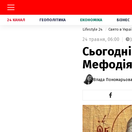
24 КАНАЛ
ГЕОПОЛІТИКА
ЕКОНОМІКА
БІЗНЕС
Lifestyle 24
Свято в Украї
24 травня,
06:00
3
Сьогодні
Мефодія 
Влада Пономарьов