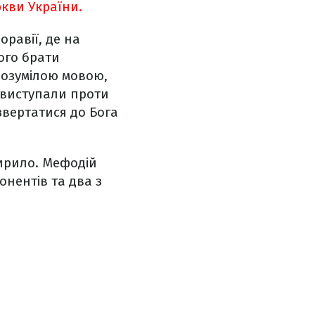
кви України.
оравії, де на
ого брати
розумілою мовою,
 виступали проти
звертатися до Бога
Кирило. Мефодій
онентів та два з