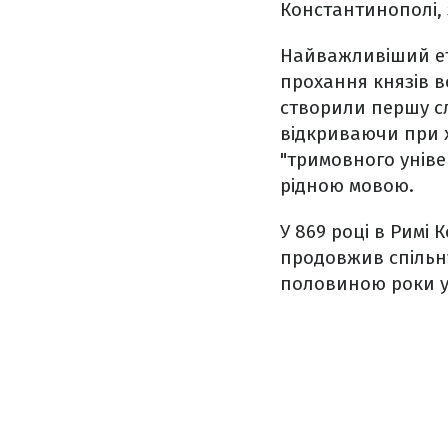
Константинополі,
Найважливіший ета
прохання князів в
створили першу сл
відкриваючи при х
"тримовного уніве
рідною мовою.
У 869 році в Римі
продовжив спільну
половиною роки у