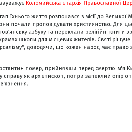
 зауважує
Коломийська єпархія Православної Цер
п їхнього життя розпочався з місії до Великої М
они почали проповідувати християнство. Для ць
ов'янську азбуку та переклали релігійні книги з
рамах школи для місцевих жителів. Святі рішуче
рсалізму", доводячи, що кожен народ має право 
 Костянтин помер, прийнявши перед смертю ім'я 
 справу як архієпископ, попри запеклий опір оп
в'язнення.