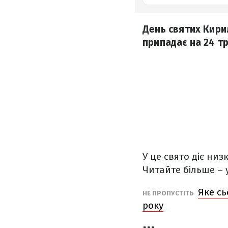
День святих Кири
припадає на 24 т
У це свято діє ни
Читайте більше – 
Яке сь
НЕ ПРОПУСТІТЬ
року