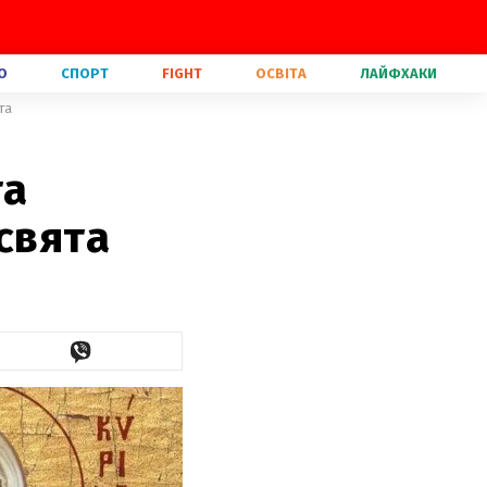
О
СПОРТ
FIGHT
ОСВІТА
ЛАЙФХАКИ
та
та
свята