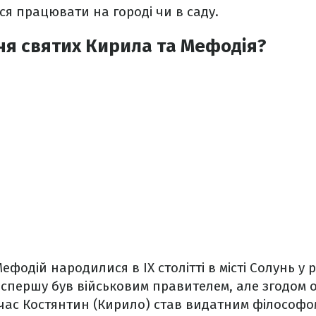
ся працювати на городі чи в саду.
Дня святих Кирила та Мефодія?
фодій народилися в IX столітті в місті Солунь у 
 спершу був військовим правителем, але згодом 
ас Костянтин (Кирило) став видатним філософом 