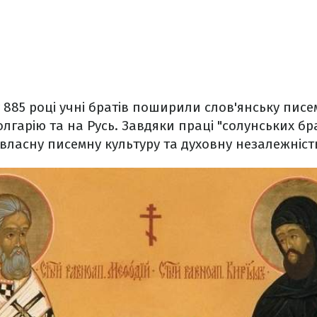
у 885 році учні братів поширили слов'янську писе
олгарію та на Русь. Завдяки праці "солунських бра
ласну писемну культуру та духовну незалежніст