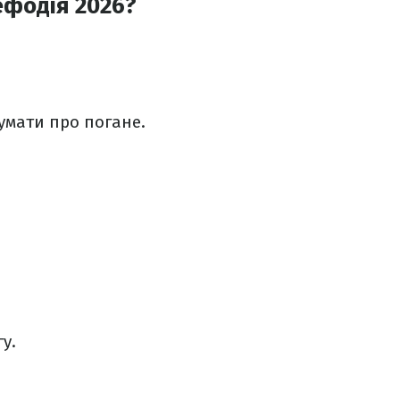
ефодія 2026?
умати про погане.
у.