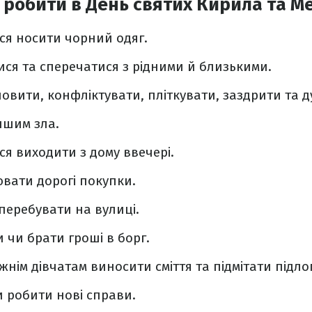
робити в День святих Кирила та М
ся носити чорний одяг.
ися та сперечатися з рідними й близькими.
овити, конфліктувати, пліткувати, заздрити та д
ншим зла.
ся виходити з дому ввечері.
ювати дорогі покупки.
перебувати на вулиці.
и чи брати гроші в борг.
нім дівчатам виносити сміття та підмітати підлог
и робити нові справи.