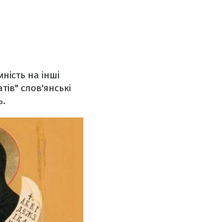
мність на інші
тів" слов'янські
ь.